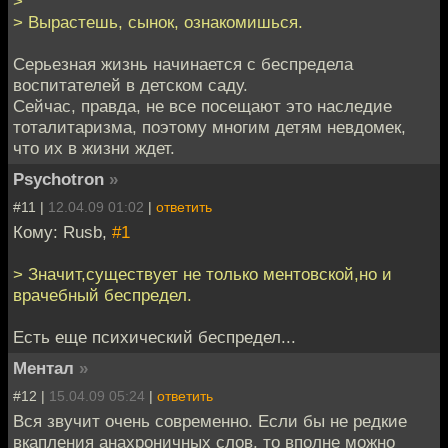
>
> Вырастешь, сынок, ознакомишься.
Серьезная жизнь начинается с беспредела
воспитателей в детском саду.
Сейчас, правда, не все посещают это наследие
тоталитаризма, поэтому многим детям невдомек,
что их в жизни ждет.
Psychotron
»
#11 |
12.04.09 01:02
|
ответить
Кому: Rusb,
#1
> Значит,существует не только ментовской,но и
врачебный беспредел.
Есть еще психический беспредел...
Ментал
»
#12 |
15.04.09 05:24
|
ответить
Вся звучит очень современно. Если бы не редкие
вкапления анахроничных слов, то вполне можно