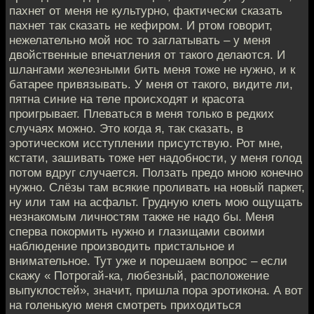
пахнет от меня не культурно, фактически сказать
пахнет так сказать не кефиром. И ртом говорит,
нежелательно мой нос то заглатывать – у меня
двойственные впечатления от такого делаются. И
шлангами железными бить меня тоже не нужно, и к
батарее привязывать. У меня от такого, видите ли,
пятна синие на теле происходят и красота
проигрывает. Плеваться в меня только в редких
случаях можно. Это когда я, так сказать, в
эротическом исступлении присутствую. Рот мне,
кстати, зашивать тоже нет надобности, у меня голод
потом вдруг случается. Ползать предо мною конечно
нужно. Слёзы там всякие проливать на новый паркет,
ну или там на асфальт. Грудную клеть мою ощущать
незнакомым личностям также не надо бы. Меня
сперва покормить нужно и глазищами своими
наблюдение производить пристальное и
внимательное. Тут уже и порешаем вопрос – если
скажу « Потрогай-ка, любезный, расположение
выпуклостей», значит, пришла пора эротикона. А вот
на голенькую меня смотреть приходиться