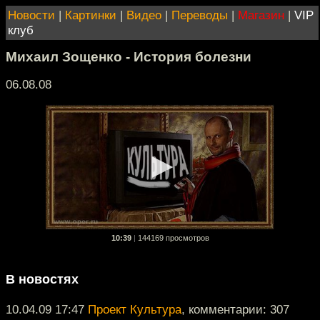
Новости
|
Картинки
|
Видео
|
Переводы
|
Магазин
|
VIP
клуб
Михаил Зощенко - История болезни
06.08.08
10:39
|
144169 просмотров
В новостях
10.04.09 17:47
Проект Культура
, комментарии: 307