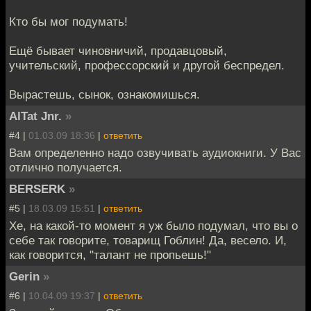
Кто бы мог подумать!
Ещё бывает чиновничий, продавцовый,
учительский, профессорский и другой беспредел.
Вырастешь, сынок, ознакомишься.
AlTat Jnr.
»
#4 |
01.03.09 18:36
|
ответить
Вам определенно надо озвучивать аудиокниги. У Вас
отлично получается.
BERSERK
»
#5 |
18.03.09 15:51
|
ответить
Хе, на какой-то момент я уж было подумал, что вы о
себе так говорите, товарищ Гоблин! Да, весело. И,
как говорится, "талант не пропьешь!"
Gerin
»
#6 |
10.04.09 19:37
|
ответить