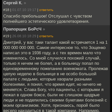
Сергей К.
»
#18 |
01.07.10 19:17
|
ответить
Спасибо пребольшое! Отслушал с чувством
полнейшего эстетического удовлетворения.
Прапорщик БоРсЧ
»
#19 |
26.08.10 18:29
|
ответить
Дмитрий, у вас таки талант какой встречается 1 на 1
000 000 000 000. Самое интересное то, что Зощенко
написал это в 1936 году, а с тех времен мало что
изменилось. Со мной случился похожий случай,
только я ничем не болел, а в больницу попал по
единовременному пожеланию военкомата. Пролежав
целую неделю в больнице в не особо большой
палате с людьми, которые хворали разными
болезнями, я понял, что время идет, но ничего не
меняется. Слава Богу, что пациенты, с которыми я
лежал в одном боксе, были не слишком щедрые
люди и не поделились своими букетами болезней с
моим организмом. Хотя, признаюсь, порой было
весело находиться в такой компании. Например,