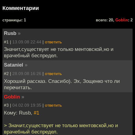
Комментарии
cтраницы: 1
всего: 20,
Goblin
: 2
Rusb
»
#1 |
13.09.08 22:44
|
ответить
Значит,существует не только ментовской,но и
врачебный беспредел.
Sataniel
»
#2 |
28.09.08 16:26
|
ответить
Хороший рассказ. Спасибо). Эх, Зощенко что ли
перечитать.
Goblin
»
#3 |
04.02.09 19:35
|
ответить
Кому: Rusb,
#1
> Значит,существует не только ментовской,но и
врачебный беспредел.