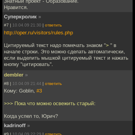
Знатный проект - Образование.
Нравится.
Суперкролик
»
#7 |
10.04.09 21:30
|
ответить
http://oper.ru/visitors/rules.php
Цитируемый текст надо помечать знаком "
>
" в
начале строки. Это можно сделать автоматически,
если выделить мышкой цитируемый текст и нажать
кнопку "цитировать".
dembler
»
#8 |
10.04.09 21:44
|
ответить
Кому: Goblin,
#3
>>> Пока что можно освежить старый:
Когда успел то, Юрич?
kadrinoff
»
#9 |
10.04.09 22:29
|
ответить