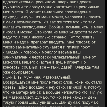
вдохновительно, ресницами вверх вниз делать,
ручонками то сразу нужно хвататься за различные
мои места. Я может гениальное произведение
природы и ауры, из меня может, человеки вылазить
имеют возможность. Из вас же тоже что - то там
вылазить каждодневно. Вообще, помывшись, в меня
иногда и можно. Это когда из меня жидкости текут и
веду то я себя несколько странно. Тут то ловить
меня и надо и препарат вводить. Мне говорят, от
такого замечательно случается и птички поют.
- Мадам, - говорю, - монолог весьма ваш
занимателен и чертовски увлекательный. Мне от
монолога вашего счастье в душе играет. Но
консервы собачьи, все – таки, давай. Очередь там
уже собирается.
- Экий, вы мужчина, материальный.
Возвращаться мне после таких слов, конечно, стало
чрезвычайно досадно и неуютно. Никакой я, потому
что не материалист, а вообще непонятно кто. Ну, уж
не материалист, думаю, точно. И не каждый день
такую продавщицу увидишь. Дай думаю подумаю