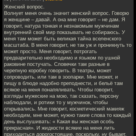
Женский вопрос.
Волнует меня очень значит женский вопрос. Говорю
я женщине – давай. А она мне говорит – не дам. Я
говорит, натура тонкая и незнакомым мужчинам
внутренний свой мир показывать не собираюсь. У
меня там может быть великая тайна вселенского
масштаба. В меня говорит, не так уж и проникнуть то
может просто. Меня говорит, потрогать
предварительно необходимо и языком по ушной
раковине постучать. Словечки там разные в
черепную коробку говорить. В театры, может
сопроводить, или там в зоопарки. Мне может, и
пищу в блюде надобно преподнести, и бельё там
всякое на меня понапяливать. Чтобы говорит,
взгляды мужеские на мою, так сказать, персону
наблюдали, и ротики то у мужчинок, чтобы
открывались. Мне говорит, косметический макияж
необходим, мне может, нужно такие слова то каждый
день выслушивать: « Какая вы женская особь
прекрасная». И жидкости всякие на меня лить
приходиться дорогостоящие, поскольку, ну бывает,