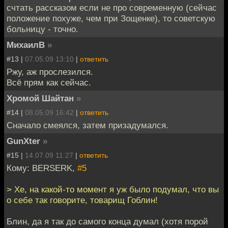
счтать рассказом если не про современную (сейчас
положение похуже, чем при Зощенке), то советскую
больницу - точно.
МихаилВ
»
#13 |
07.05.09 13:10
|
ответить
Ржу, аж прослезился.
Всё прям как сейчас.
Хромой Шайтан
»
#14 |
08.05.09 16:42
|
ответить
Сначало смеялся, затем призадумался.
GunXter
»
#15 |
14.07.09 11:27
|
ответить
Кому: BERSERK,
#5
> Хе, на какой-то момент я уж было подумал, что вы
о себе так говорите, товарищ Гоблин!
Блин, да я так до самого конца думал (хотя порой