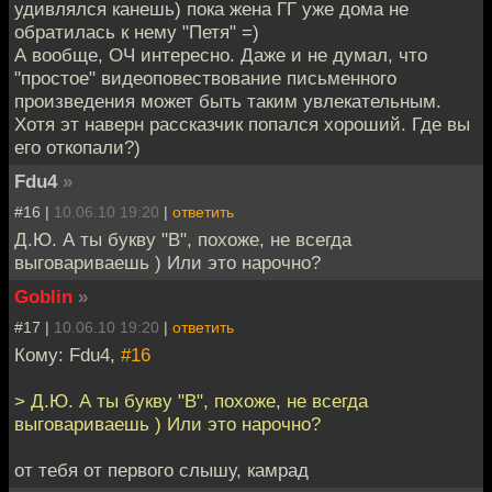
удивлялся канешь) пока жена ГГ уже дома не
обратилась к нему "Петя" =)
А вообще, ОЧ интересно. Даже и не думал, что
"простое" видеоповествование письменного
произведения может быть таким увлекательным.
Хотя эт наверн рассказчик попался хороший. Где вы
его откопали?)
Fdu4
»
#16 |
10.06.10 19:20
|
ответить
Д.Ю. А ты букву "В", похоже, не всегда
выговариваешь ) Или это нарочно?
Goblin
»
#17 |
10.06.10 19:20
|
ответить
Кому: Fdu4,
#16
> Д.Ю. А ты букву "В", похоже, не всегда
выговариваешь ) Или это нарочно?
от тебя от первого слышу, камрад