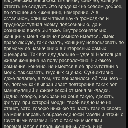
над женским вопросом. Шлангой, конечно, женщин
стегать не следует. Это вроде как не совсем доброе,
по отношению к женщине, намерение. А в
остальном, слишком такая наука громоздкая и
труднодоступная моему подсознанию, да и
сознанию вроде бы тоже. Внутрисознательно
женщин у меня конечно премного имеется. Имею
право любую, так сказать, женщину использовать по
прямому её назначению в интересных самых
сценариях. Так вот иду дальше – удача! Настоящая
живая женщина на полу расположена! Никакого
сомнения, конечно, не имеется в её присутствии в
моих, так сказать, гнусных сценах. Субъективно
даже полагаю, в том, что понравилось ей там чего –
то, потому как выпрашивает повторения таких вот
манипуляций и физической от меня выкладки.
Ладно, говорю, изобрази из себя такую, дескать,
фигуру, при которой морды твоей видно мне не
станет, зато, говорю нижнюю то часть тазика своего
на меня направь в образе одинокой газели и чтобы с
грустными глазами. Вот с такими мыслями
перемещался я вдоль женщины, даже, и не