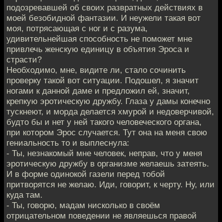
подозревавшей об своих развратных действиях в
моей безобидной фантазии. И неужели такая вот
моя, потрясающая с ног и с разума,
удивительнейшая способность не поможет мне
привлечь женскую единицу в объятия Эроса и
страсти?
Необходимо, мне, видите ли, стало сочинить
проверку такой вот ситуации. Подошел, я значит
ногами к данной даме и предложил ей, значит,
крепкую эротическую дружбу. Глаза у дамы конечно
тускнеют, и морда делается хмурой и недоверчивой,
будто бы и нет у ней такого человеческого органа,
при котором Эрос случается. Тут она на меня свою
гениальность то и выплеснула:
- Ты, незнакомый мне человек, неправ, что у меня
эротическую дружбу в организме желаешь затеять.
И в форме одинокой газели перед тобой
притворятся не желаю. Иди, говорит, к черту. Ну, или
куда там.
- Ты, говорю, мадам нисколько в своём
отрицательном поведении не являешься правой