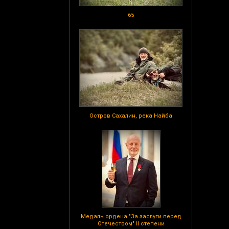
65
Остров Сахалин, река Найба
Медаль ордена "За заслуги перед
Отечеством" II степени