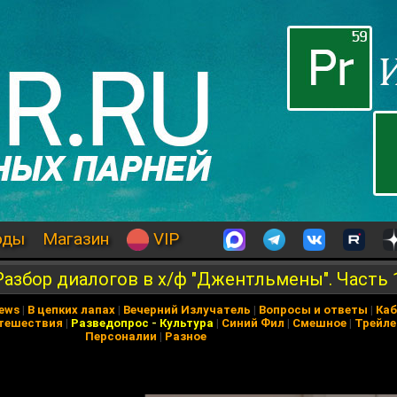
оды
Магазин
VIP
азбор диалогов в х/ф "Джентльмены". Часть 
News
|
В цепких лапах
|
Вечерний Излучатель
|
Вопросы и ответы
|
Каб
тешествия
|
Разведопрос
-
Культура
|
Синий Фил
|
Смешное
|
Трейл
Персоналии
|
Разное