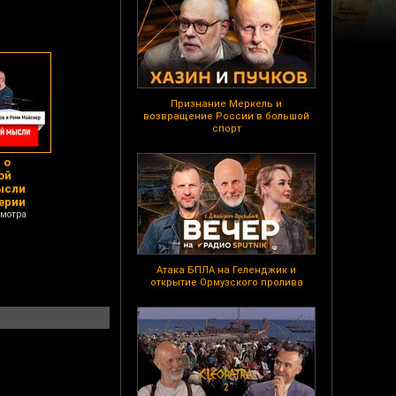
Признание Меркель и
возвращение России в большой
спорт
 о
ой
ысли
ерии
смотра
Атака БПЛА на Геленджик и
открытие Ормузского пролива