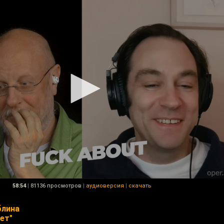
58:54
|
81136 просмотров
|
аудиоверсия
|
скачать
блина
ет"