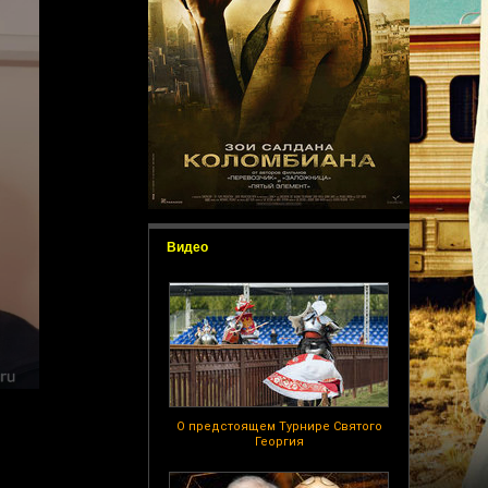
Видео
О предстоящем Турнире Святого
Георгия