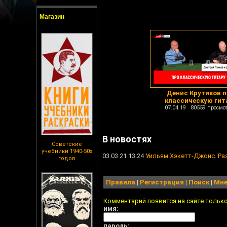
Магазин
Денис Крутиков 
классическую гит
07.04.19 80559 просмо
В новостях
Советские
учебники 1940-50х
03.03.21 13:24
Уильям Хэкетт-Джонс. Ра
годов
Правила
|
Регистрация
|
Поиск
|
Мне
Комментарий появится на сайте тольк
имя:
пароль: