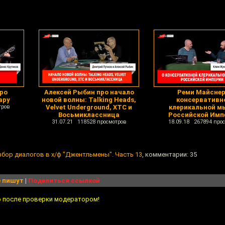
про
Алексей Рыбин про начало
Реми Майснер
ару
новой волны: Talking Heads,
консервативн
тров
Velvet Underground, XTC и
клерикальной м
Восьмиклассница
Российской Имп
31.07.21 118528 просмотров
18.09.18 267894 про
збор диалогов в х/ф "Джентльмены". Часть 13
, комментарии: 35
 пишут
|
Поделиться ссылкой
о после проверки модератором!