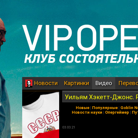
Картинки
Видео
Перев
Новости
Уильям Хэкетт-Джонс. Р
Новые
|
Популярные
|
Goblin 
Новости науки
|
Опергеймер
|
Пу
03.03.21