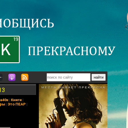
13
а40к
|
Книги
|
еры
|
Это ПЕАР
|