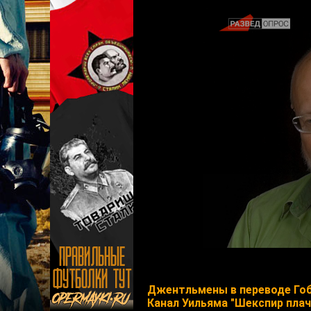
Джентльмены в переводе Го
Канал Уильяма "Шекспир плач