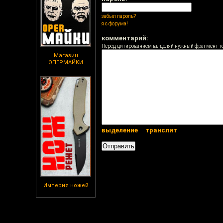
забыл пароль?
я с форума!
комментарий:
Перед цитированием выделяй нужный фрагмент т
Магазин
ОПЕРМАЙКИ
выделение
транслит
Империя ножей