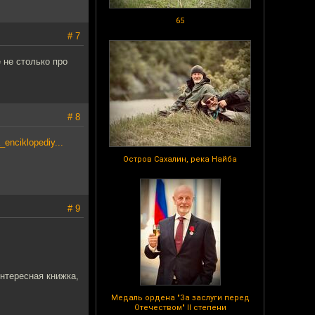
65
# 7
 не столько про
# 8
enciklopediy...
Остров Сахалин, река Найба
# 9
нтересная книжка,
Медаль ордена "За заслуги перед
Отечеством" II степени