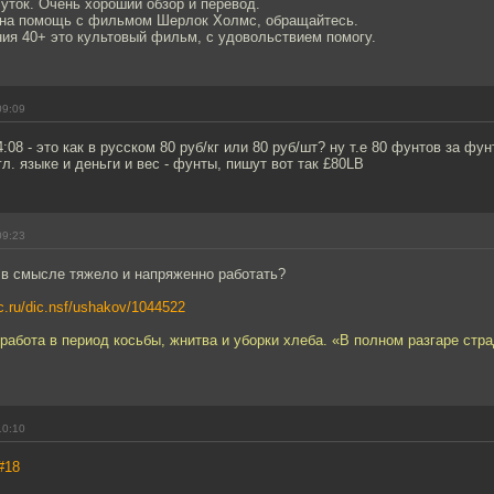
уток. Очень хороший обзор и перевод.
жна помощь с фильмом Шерлок Холмс, обращайтесь.
ия 40+ это культовый фильм, с удовольствием помогу.
09:09
08 - это как в русском 80 руб/кг или 80 руб/шт? ну т.е 80 фунтов за фунт
гл. языке и деньги и вес - фунты, пишут вот так £80LB
09:23
 в смысле тяжело и напряженно работать?
c.ru/dic.nsf/ushakov/1044522
работа в период косьбы, жнитва и уборки хлеба. «В полном разгаре стр
10:10
#18