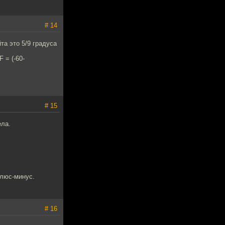
# 14
та это 5/9 градуса
 = (-60-
# 15
ела.
плюс-минус.
# 16