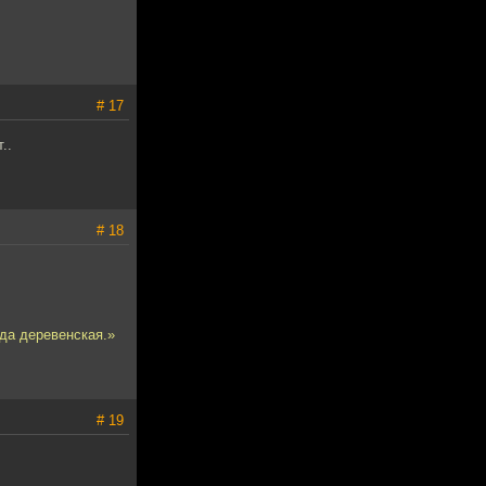
# 17
..
# 18
ада деревенская.»
# 19