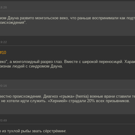
18:26
мом Дауна развито монгольское веко, что раньше воспринимали как под
роисхождения".
19:22
#10
еко", а монголоидный разрез глаз. Вместе с широкой переносицей. Хара
ризнак людей с синдромом Дауна.
20:16
вестно происхождение. Диагноз «грыжа» (hernia) военые врачи ставили 
 не хотели идти служить. «Хернией» страдали 20% всех призывников.
20:49
из тухлой рыбы звать сёрстрёминг.