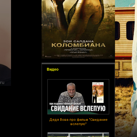
Видео
Дядя Вова про фильм "Свидание
вслепую"