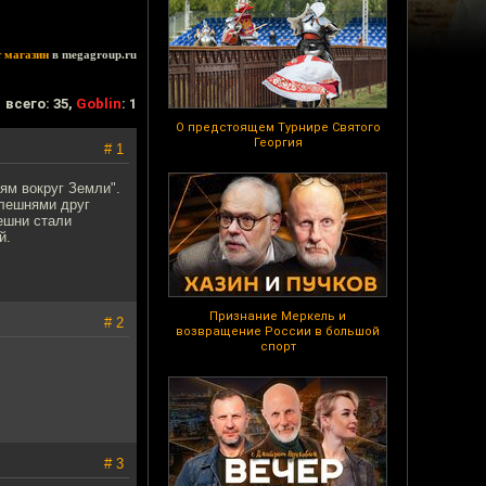
т магазин
в megagroup.ru
всего: 35,
Goblin
: 1
О предстоящем Турнире Святого
Георгия
# 1
ям вокруг Земли".
клешнями друг
ешни стали
й.
Признание Меркель и
# 2
возвращение России в большой
спорт
# 3