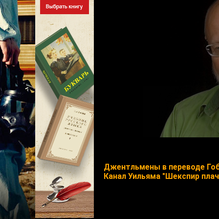
Джентльмены в переводе Го
Канал Уильяма "Шекспир плач