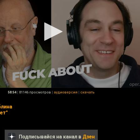
58:54
|
81146 просмотров
|
аудиоверсия
|
скачать
блина
ет"
Подписывайся на канал в
Дзен