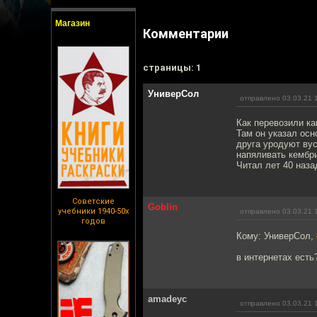
Магазин
Комментарии
cтраницы: 1
УниверСол
отправлено 03.03.21 
Как перевозили ка
Там он указал осн
друга уродуют вус
напяливать кембри
Читал лет 40 наза
Советские
Goblin
учебники 1940-50х
отправлено 03.03.21 
годов
Кому: УниверСол,
в интернетах есть
amadeyc
отправлено 03.03.21 