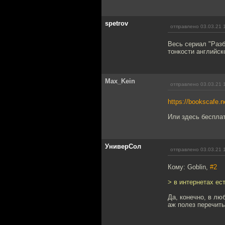
spetrov
отправлено 03.03.21 
Весь сериал "Разб
тонкости английско
Max_Kein
отправлено 03.03.21 
https://bookscafe.
Или здесь бесплат
УниверСол
отправлено 03.03.21 
Кому: Goblin,
#2
> в интернетах ес
Да, конечно, в лю
аж полез перечиты