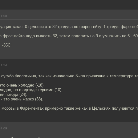
21:08
уация такая. 0 цельсия это 32 градуса по фаренгейту. 1 градус фаренгей
 фраенгейта надо вычесть 32, затем поделить на 9 и умножить на 5. -60F
~ -35С
21:34
сугубо биологична, так как изначально была привязана к температуре т
это очень холодно (-18).
хладно, но в одежде терпимо (10).
яя погода (24).
- это очень жарко (38).
 морозы в Фаренгейтах примерно такие же как в Цельсиях получаются 
09:09