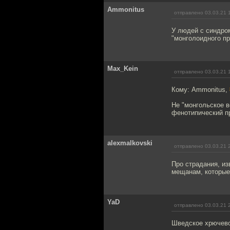
Ammonitus
отправлено 03.03.21 
У людей с синдро
"монголоидного п
Max_Kein
отправлено 03.03.21 
Кому: Ammonitus,
Не "монгольское в
фенотипический п
alexmalkovski
отправлено 03.03.21 
Про страдания, из
мещанам, которые
YaD
отправлено 03.03.21 
Шведское хрючево 