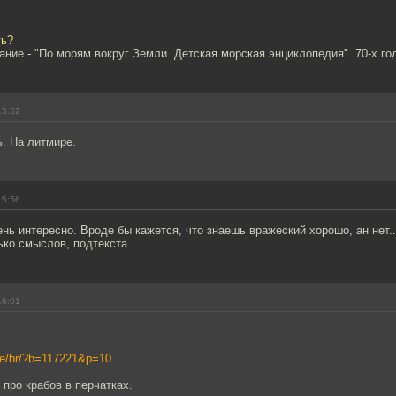
ть?
ание - "По морям вокруг Земли. Детская морская энциклопедия". 70-х го
15:52
ь. На литмире.
15:56
нь интересно. Вроде бы кажется, что знаешь вражеский хорошо, ан нет.
ко смыслов, подтекста...
16:01
.me/br/?b=117221&p=10
 про крабов в перчатках.