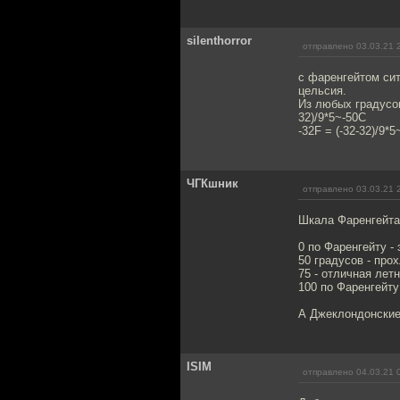
silenthorror
отправлено 03.03.21 
с фаренгейтом сит
цельсия.
Из любых градусов
32)/9*5~-50C
-32F = (-32-32)/9*5
ЧГКшник
отправлено 03.03.21 
Шкала Фаренгейта 
0 по Фаренгейту - 
50 градусов - про
75 - отличная летн
100 по Фаренгейту 
А Джеклондонские
ISIM
отправлено 04.03.21 