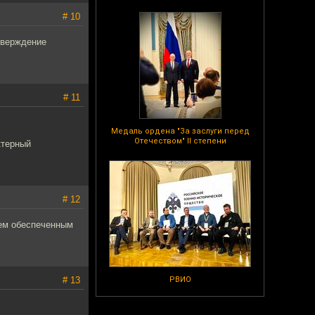
# 10
тверждение
# 11
Медаль ордена "За заслуги перед
Отечеством" II степени
ктерный
# 12
тем обеспеченным
# 13
РВИО