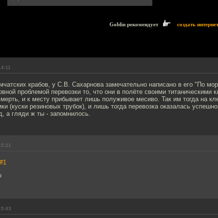
Goblin рекомендует
создать интерне
14:11
мчатских крабов, у С.В. Сахарнова замечательно написано в его "По мор
овной проблемой перевозки то, что они в полёте своими титаническими 
мерть, и к месту прибывает лишь полуживое месиво. Так им тогда на кл
ки (куски резиновых трубок), и лишь тогда перевозка оказалась успешно
д, а гляди ж ты - запомнилось.
15:21
#1
?
15:43