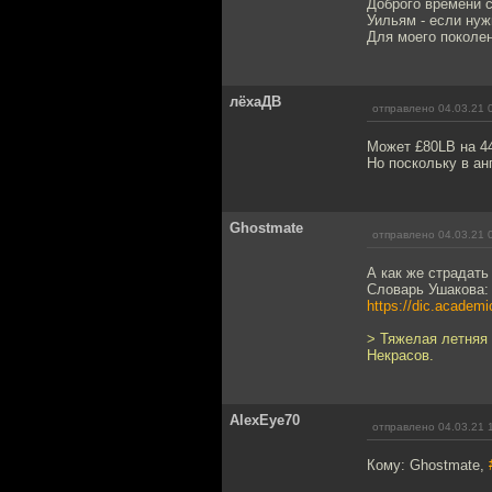
Доброго времени с
Уильям - если ну
Для моего поколен
лёхаДВ
отправлено 04.03.21 
Может £80LB на 44:
Но поскольку в ан
Ghostmate
отправлено 04.03.21 
А как же страдать
Словарь Ушакова:
https://dic.academi
> Тяжелая летняя 
Некрасов.
AlexEye70
отправлено 04.03.21 
Кому: Ghostmate,