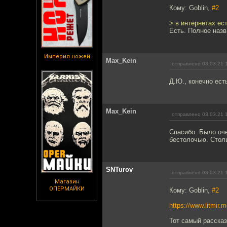
Кому: Goblin,
#2
> в интернетах ес
Есть. Полное назв
Империя ножей
Max_Kein
отправлено 03.03.21 
Д.Ю., конечно ест
Max_Kein
отправлено 03.03.21 
Спасибо. Было оче
бестолочью. Столь
SNTurov
отправлено 03.03.21 
Магазин
ОПЕРМАЙКИ
Кому: Goblin,
#2
https://www.litmir
Тот самый рассказ