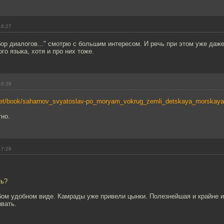
16:27
ор диалогов..." смотрю с большим интересом. И речь при этом уже даже
го языка, хотя и про них тоже.
16:38
net/book/saharnov_svyatoslav-po_moryam_vokrug_zemli_detskaya_morskaya_
но.
17:28
ть?
бом удобном виде. Камрады уже привели цынки. Полезнейшая и крайне и
вать.