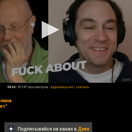
58:54
|
81147 просмотров
|
аудиоверсия
|
скачать
блина
ет"
Подписывайся на канал в
Дзен