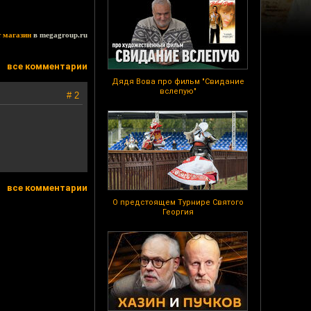
т магазин
в megagroup.ru
все комментарии
Дядя Вова про фильм "Свидание
вслепую"
# 2
все комментарии
О предстоящем Турнире Святого
Георгия