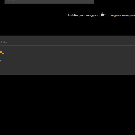
Goblin рекомендует
создать интерне
15:21
#1
?