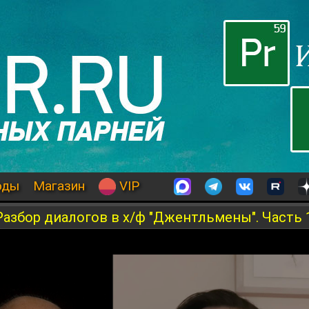
оды
Магазин
VIP
азбор диалогов в х/ф "Джентльмены". Часть 