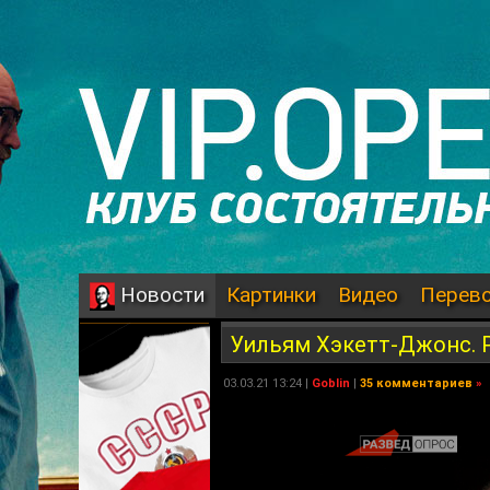
Картинки
Видео
Перев
Новости
Уильям Хэкетт-Джонс. Р
03.03.21 13:24 |
Goblin
|
35 комментариев
»