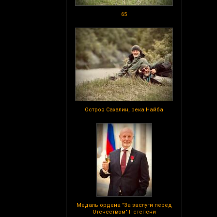
65
Остров Сахалин, река Найба
Медаль ордена "За заслуги перед
Отечеством" II степени