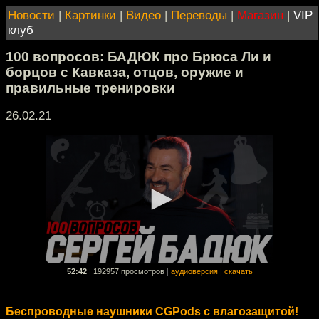
Новости
|
Картинки
|
Видео
|
Переводы
|
Магазин
|
VIP
клуб
100 вопросов: БАДЮК про Брюса Ли и
борцов с Кавказа, отцов, оружие и
правильные тренировки
26.02.21
52:42
|
192957 просмотров
|
аудиоверсия
|
скачать
Беспроводные наушники CGPods c влагозащитой!