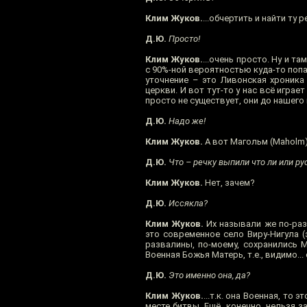
Клим Жуков.
...обчертить и найти ту р
Д.Ю.
Просто!
Клим Жуков.
...очень просто. Ну и т
с 90%-ной вероятностью куда-то попа
уточнение – это Ливонская хроника
церкви. И вот тут-то у нас всё игра
просто не существует, они до нашего 
Д.Ю.
Надо же!
Клим Жуков.
А вот Магольм (Maholm)
Д.Ю.
Что – речку выпили что ли или р
Клим Жуков.
Нет, зачем?
Д.Ю.
Иссякла?
Клим Жуков.
Их называли же по-раз
это современное село Виру-Нигула (э
развалины, по-моему, сохранились 
Военная Божья Матерь, т.е., видимо...
Д.Ю.
Это именно она, да?
Клим Жуков.
...т.к. она Военная, то
месте битвы. Ещё, конечно, нельзя 