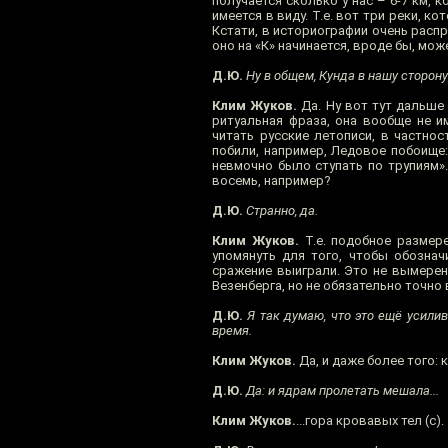
получается сколько у нас – 6-7 км, 
имеется в виду. Т.е. вот три реки, 
Кстати, в историографии очень распр
оно на «К» начинается, вроде бы, мо
Д.Ю.
Ну в общем, Кунда в нашу сторону с
Клим Жуков.
Да. Ну вот тут дальше
ритуальная фраза, она вообще не и
читать русские летописи, в частнос
побили, например, Ледовое побоище: 
невмочно было ступать по трупиям». 
восемь, например?
Д.Ю.
Странно, да.
Клим Жуков.
Т.е. подобное размере
упомянуть для того, чтобы обозначи
сражение выиграли. Это не вымеренн
Везенберга, но не обязательно точно в
Д.Ю.
Я так думаю, что это ещё усилив
время.
Клим Жуков.
Да, и даже более того:
Д.Ю.
Да: и ядрам пролетать мешала...
Клим Жуков.
...гора кровавых тел (с).