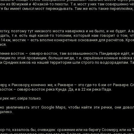
н из 80 мужей и 40 какой-то пехоты. Т.е. мост у них там совершенно чёт
тя бы имеет смысл мост перекидывать. Там же есть такие переплюйки, 
тку, поэтому тут никакого моста наверняка и не было, и не будет. А в
ать, т.е. есть ещё какой-то топоним, который нам говорит о том, ч
 7-14 км, мостик – есть вполне конкретные основания для расчётов. Кром
мся.
ление восток – северо-восток, там возвышенность Пандивере идёт, и
иции по этой провинции, больше нигде, т.е. серьёзные конные войска
и Средних веков на нашей территории шли строго по водозраделам. Та
у, к Раковору, конечно же, к Раквере – это где-то 6 км от Раквере. С
а восток – северо-восток река Кунда. Да, и в 22 км река Пада.
 рек нет, озёра только.
о увеличивать этот Google Maps, чтобы найти эти речки, они дово
далеко.
бор-то, казалось бы, очевиден: сражение или на берегу Соомеру, или на 