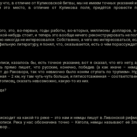
у что, в отличие от Куликовской битвы, мы не имеем точных указаний и
ти это место, в отличие от Куликова поля, придётся провести 
ого, это, во-первых, годы работы, во-вторых, миллионы долларов, в
ой-нибудь стоит, и теперь это вообще ничего реконструировать не полу
ею никогда не интересовался. Собственно, а чего ею интересоваться, ес
фильную литературу, я понял, что, оказывается, есть о чём порассуждат
иси, казалось бы, есть точное указание, вот я сказал, что его нету, а
ь прямо пишет, что русские, конечно, победив (а как иначе – не
т до Раковора, так что невмочно было коням ступать по трупием». Ну,
ая – 2 км, ну там чуть-чуть больше, и пятисотсаженная – соответственн
тописец, сказать невозможно, какую-то из них.
 да?
исходит на какой-то реке – это нам и немцы пишут в Ливонской рифмо
писи. Река у нас обозначена точно – Кёгола, немцы называют её Злая
вор...