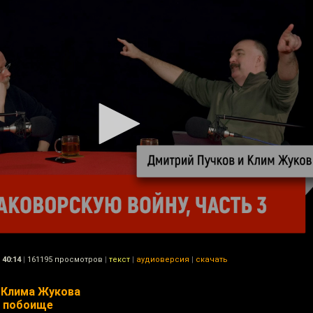
40:14
|
161195 просмотров
|
текст
|
аудиоверсия
|
скачать
е Клима Жукова
е побоище