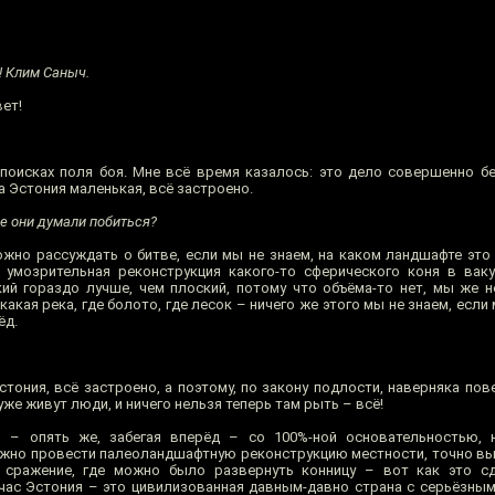
! Клим Саныч.
ет!
поисках поля боя. Мне всё время казалось: это дело совершенно б
та Эстония маленькая, всё застроено.
де они думали побиться?
можно рассуждать о битве, если мы не знаем, на каком ландшафте это
 умозрительная реконструкция какого-то сферического коня в вак
кий гораздо лучше, чем плоский, потому что объёма-то нет, мы же н
акая река, где болото, где лесок – ничего же этого мы не знаем, если
ёд.
стония, всё застроено, а поэтому, по закону подлости, наверняка пов
уже живут люди, и ничего нельзя теперь там рыть – всё!
я – опять же, забегая вперёд – со 100%-ной основательностью, 
ужно провести палеоландшафтную реконструкцию местности, точно выя
 сражение, где можно было развернуть конницу – вот как это с
йчас Эстония – это цивилизованная давным-давно страна с серьёзны