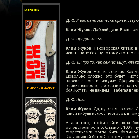
Магазин
Д.Ю.
Я вас категорически приветствую
Клим Жуков.
Добрый день. Всем прив
Д.Ю.
Продолжаем?
Клим Жуков.
Раковорская битва: в 
искать поле боя, ну потому что там э
Д.Ю.
Ты про то, как сейчас ищут, или г
Клим Жуков.
Нет, как сейчас. Как 
Довольно сложно, это будет чисто
плоского коня в вакууме. Сферичес
возвышенность, где возниженность, к
Империя ножей
боя. Кстати, не найдём – забегая впер
Д.Ю.
Пока.
Клим Жуков.
Да, ну вот я говорю: Э
какой-нибудь колхоз построен, и там 
А для того, чтобы найти поля бо
основательностью, близко к 100%, н
теоретически могло быть большое
Куликовской битвой, потому что се