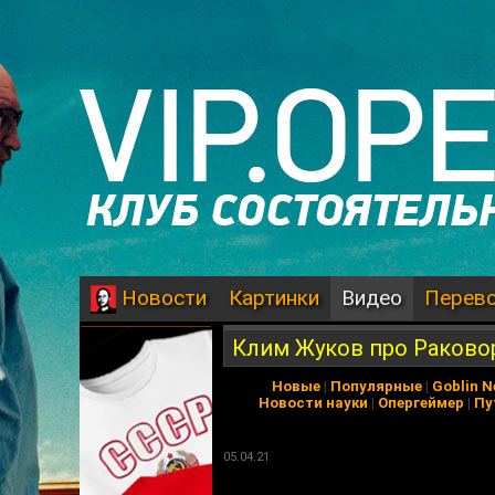
Картинки
Видео
Перев
Новости
Клим Жуков про Раковор
Новые
|
Популярные
|
Goblin 
Новости науки
|
Опергеймер
|
Пу
05.04.21