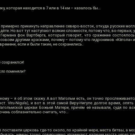
еку, которая находится в 7 или в 14 км – казалось бы...
ам примерно прикинуть направление северо-восток, откуда русские могли
дёте. Но вот тут наступают всякие сложности, потому что, во-первых, у
 Германа фон Вартберга, который говорит, что сражение состоялос
ет совсем другими красками, почему – потому что гидронимов «Кёгола» и
времени, если и были такие, не сохранились.
 сохранился!
усло поменяли?
ному – я об этом скажу. А вот Магольм есть, он точно прослеживаетс
ст. Viru-Nigula), и вот в этой самой Виру-Нигуле долгое время, опять 
Магольмской церкви Божьей Матери, причём её называли, судя по все
 очень соблазнительно считать, что...
 это поставили церковь где-то около, по крайней мере, места битвы, а 
забывать: немцы точно совершенно упоминают наличие моста через рек