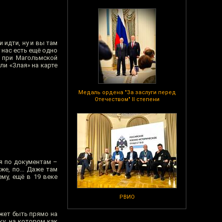
 идти, ну и вы там
 нас есть ещё одно
ь при Магольмской
ли «Злая» на карте
Медаль ордена "За заслуги перед
Отечеством" II степени
я по документам –
же, по... Даже там
му, ещё в 19 веке
РВИО
может быть прямо на
у, на котором как