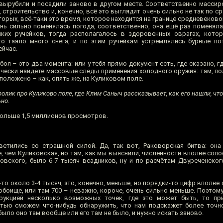
 вырубили и посадили заново в другом месте. Соответственно массир
строительство и, конечно, всё это выглядит очень сильно не так по ср
вторых, всё-таки это время, которое находится на границе средневеков
чень сильно поменялась погода, соответственно, она ещё раз поменял
ких ручейков, тогда располагалось в здоровенных оврагах, кото
о таяло много снега, и по этим ручейкам устремлялись бурные по
ейчас.
боя – это два момента: или у тебя прямо документ есть, где сказано, гд
ически найдёте массовые следы применения холодного оружия: там, п
о положено – как, опять же, на Куликовом поле.
олик про Куликово поле, где Клим Саныч рассказывает, как его нашли, что 
ьно.
 больше 1,5 миллионов просмотров.
ветились со страшной силой. Да, так вот, Раковорская битва: он
, чем Куликовская, но там, как мы выяснили, численности вполне соп
овского, было 6-7 тысяч всадников, ну и по расчётам Двуреченского
то около 3-4 тысяч, это, конечно, меньше, но порядки-то цифр вполне
обоище, или там 700 – неважно, короче, очень сильно меньше. Поэтому
рукцией несколько возможных точек, где это может быть, то при
тью сможем что-нибудь обнаружить, что нам подскажет более точн
было оно там вообще или его там не было, и нужно искать заново.