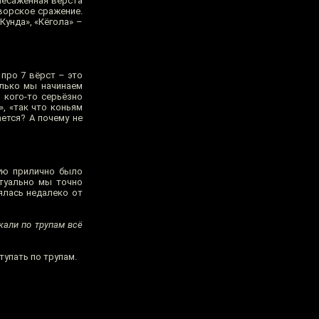
ячесаженная верста
оворское сражение.
Кунда», «Кёгола» –
про 7 вёрст – это
олько мы начинаем
 кого-то серьёзно
», «так что коньям
ается? А почему не
рую прилично было
итуально мы точно
ялась недалеко от
кали по трупам всё
тупать по трупам.