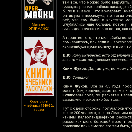
там всё, что можно было вырубить,
высадка разных зелёных насаждений, 
было в 13 веке – это во-первых. Во-
оптимума и пессимума, т.е. тогда о
всё, что там было в качестве мел
углублялись ещё больше, потому чт
Магазин
выглядело очень сильно не так, как с
ОПЕРМАЙКИ
А гарантия того, что мы найдём поле 
сомневайтесь, или если вы археолог
какие-нибудь куски кольчуг и всё, чт
Д.Ю.
Кому интересно: есть отдельный р
как это – смотрите, весьма познавател
Клим Жуков.
Да, там уже, по-моему,
Д.Ю.
Солидно!
Клим Жуков.
Все за 4,5 года прос
масштабам, конечно, заметно меньше
Куликовом поле, по расчётам Весел
возможно, несколько больше...
Советские
учебники 1940-50х
Тут с одной стороны получалось что-
годов
же не 200 человек, как на Ледовом п
найдём палеоландшафтной реконст
раскопках мы с большой вероятнос
сражение или не могло его там быть, 