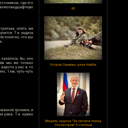
сточников, где это
палеоландшафтную
65
-третьих, опять же
чится. Т.е. задача
ли понятно, что вы
ь.
, казалось бы, оно
мцев мы же только
Остров Сахалин, река Найба
 верста у нас в то
о, 1 км, чуть-чуть
ванной хронике, и
 река. Т.е. нужно
Медаль ордена "За заслуги перед
Отечеством" II степени