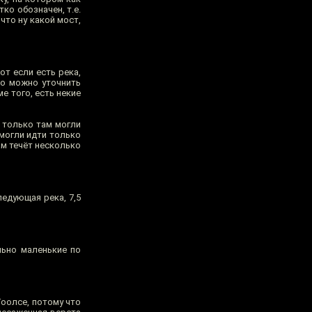
ко обозначен, т.е.
что ну какой мост,
от если есть река,
то можно уточнить
е того, есть некие
 только там могли
 могли идти только
м течёт несколько
ледующая река, 7,5
льно маленькие по
Тоолсе, потому что