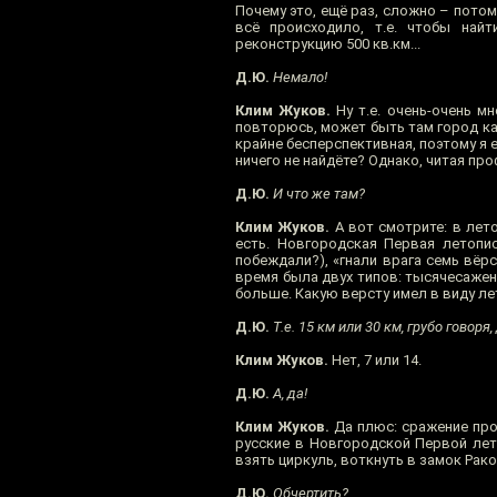
Почему это, ещё раз, сложно – потом
всё происходило, т.е. чтобы най
реконструкцию 500 кв.км...
Д.Ю.
Немало!
Клим Жуков.
Ну т.е. очень-очень мн
повторюсь, может быть там город как
крайне бесперспективная, поэтому я 
ничего не найдёте? Однако, читая про
Д.Ю.
И что же там?
Клим Жуков.
А вот смотрите: в летоп
есть. Новгородская Первая летопис
побеждали?), «гнали врага семь вёрс
время была двух типов: тысячесаженн
больше. Какую версту имел в виду ле
Д.Ю.
Т.е. 15 км или 30 км, грубо говоря,
Клим Жуков.
Нет, 7 или 14.
Д.Ю.
А, да!
Клим Жуков.
Да плюс: сражение про
русские в Новгородской Первой лето
взять циркуль, воткнуть в замок Рако
Д.Ю.
Обчертить?