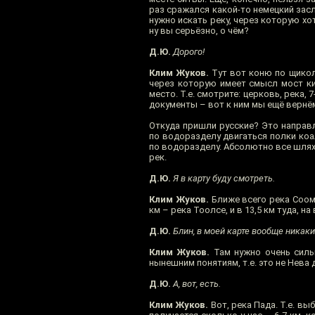
раз сражался какой-то немецкий засло
нужно искать реку, через которую хо
ну вы серьёзно, о чём?
Д.Ю.
Дорого!
Клим Жуков.
Тут вот коню по щиколо
через которую имеет смысл мост кид
место. Т.е. смотрите: церковь, река,
документы – вот к ним мы ещё вернё
Откуда пришли русские? Это направ
по водоразделу двигаться полки коал
по водоразделу. Абсолютно все шлях
рек.
Д.Ю.
Я в карту буду смотреть.
Клим Жуков.
Ближе всего река Соомер
км – река Тоолсе, и в 13,5 км туда, н
Д.Ю.
Блин, в моей карте вообще никаких
Клим Жуков.
Там нужно очень сильн
нынешним понятиям, т.е. это не Нева 
Д.Ю.
А, вот, есть.
Клим Жуков.
Вот, река Пада. Т.е. вы