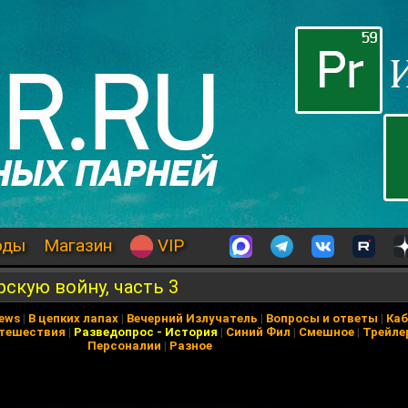
оды
Магазин
VIP
скую войну, часть 3
News
|
В цепких лапах
|
Вечерний Излучатель
|
Вопросы и ответы
|
Каб
тешествия
|
Разведопрос
-
История
|
Синий Фил
|
Смешное
|
Трейле
Персоналии
|
Разное