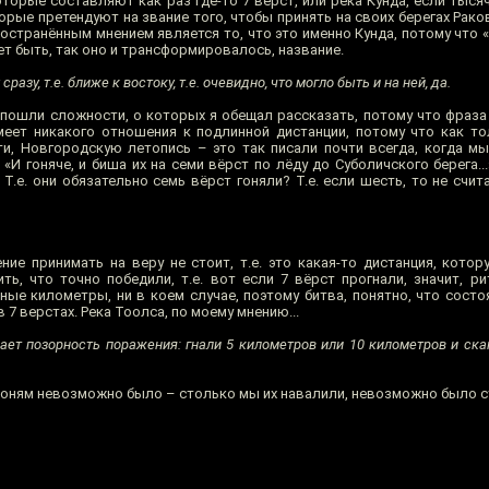
которые составляют как раз где-то 7 вёрст, или река Кунда, если тыс
которые претендуют на звание того, чтобы принять на своих берегах Рак
остранённым мнением является то, что это именно Кунда, потому что «
жет быть, так оно и трансформировалось, название.
разу, т.е. ближе к востоку, т.е. очевидно, что могло быть и на ней, да.
 пошли сложности, о которых я обещал рассказать, потому что фраза 
меет никакого отношения к подлинной дистанции, потому что как т
ти, Новгородскую летопись – это так писали почти всегда, когда мы
«И гоняче, и биша их на семи вёрст по лёду до Суболичского берега...
Т.е. они обязательно семь вёрст гоняли? Т.е. если шесть, то не счит
ние принимать на веру не стоит, т.е. это какая-то дистанция, кото
ть, что точно победили, т.е. вот если 7 вёрст прогнали, значит, р
ые километры, ни в коем случае, поэтому битва, понятно, что состо
 7 верстах. Река Тоолса, по моему мнению...
ает позорность поражения: гнали 5 километров или 10 километров и ска
 коням невозможно было – столько мы их навалили, невозможно было с