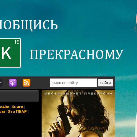
а40к
|
Книги
|
ры
|
Это ПЕАР
|