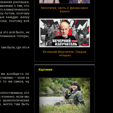
ованная распашка,
авнению с тем, что
Клеопатра, часть 2: финансовое
ого климатического
болото
ась потом, поэтому
рые каждую весну
токи, поэтому всё
е это всё было, не
оломанные топоры,
там было, где это и
Вечерний Излучатель: Сердца
четырех
Картинки
а же вообще-то по
оставимы – если на
 то же самое, ну,
 сопоставимые, это
, конечно, если мы
 археологических
о, могло там быть