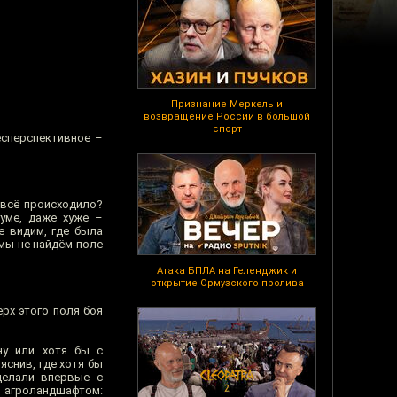
Признание Меркель и
возвращение России в большой
спорт
есперспективное –
 всё происходило?
ууме, даже хуже –
е видим, где была
 мы не найдём поле
Атака БПЛА на Геленджик и
открытие Ормузского пролива
ерх этого поля боя
ну или хотя бы с
снив, где хотя бы
делали впервые с
м агроландшафтом: