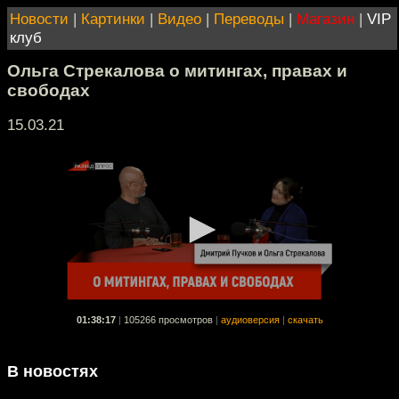
Новости
|
Картинки
|
Видео
|
Переводы
|
Магазин
|
VIP
клуб
Ольга Стрекалова о митингах, правах и
свободах
15.03.21
01:38:17
|
105266 просмотров
|
аудиоверсия
|
скачать
В новостях