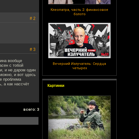
Клеопатра, часть 2: финансовое
болото
# 2
# 3
лина вообще
Вечерний Излучатель: Сердца
асен с тобой
четырех
и, и не даром один
 можно, и вот здесь
Не проблема
, а как нассчёт
Картинки
всего: 3