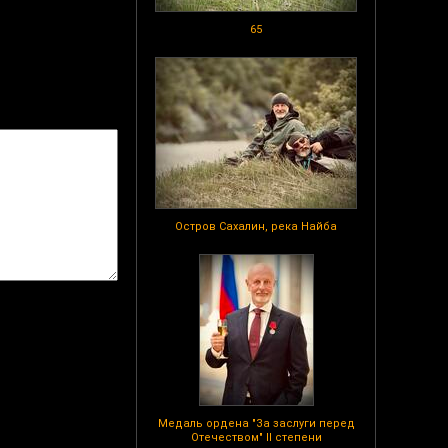
65
Остров Сахалин, река Найба
Медаль ордена "За заслуги перед
Отечеством" II степени