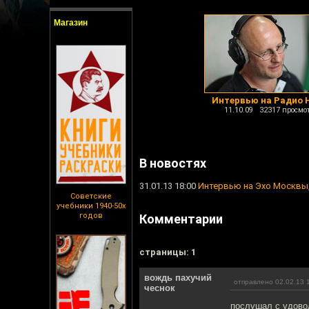
Магазин
Интервью на Радио H
11.10.09 32317 просмо
В новостях
31.01.13 18:00
Интервью на Эхо Москвы
Советские
учебники 1940-50х
годов
Комментарии
cтраницы: 1
вождь пахучий
отправлено 02.02.13 
чеснок
послушал с удово