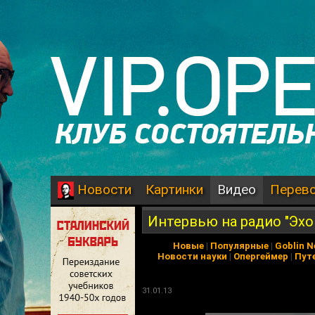
Картинки
Видео
Перев
Новости
Интервью на радио "Эх
Новые
|
Популярные
|
Goblin 
Новости науки
|
Опергеймер
|
Пут
31.01.13