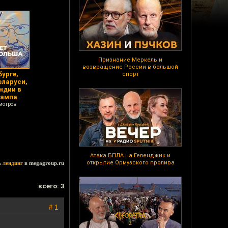
Признание Меркель и
возвращение России в большой
бурге,
спорт
еларуси,
ндии в
рампа
мотров
Атака БПЛА на Геленджик и
открытие Ормузского пролива
ь
лендинг
в megagroup.ru
всего: 3
# 1