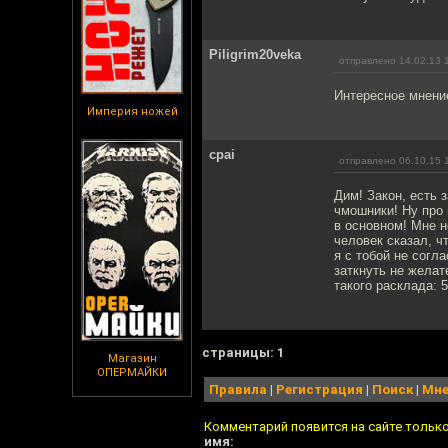
Piligrim20veka
отправлено 14.02.13 
Интересное мнение
Империя ножей
cpai
отправлено 06.10.15 
Дим! Закон, есть 
чмошники! Ну про 
в основном! Мне н
человек сказал, ч
я с тобой не согл
заткнуть не желат
такого расклада: 5
cтраницы: 1
Магазин
ОПЕРМАЙКИ
Правила
|
Регистрация
|
Поиск
|
Мне
Комментарий появится на сайте тольк
имя: