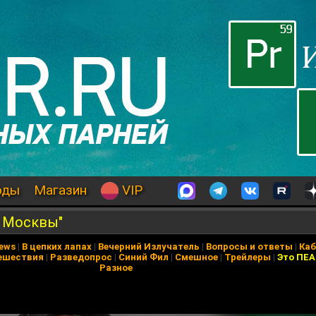
оды
Магазин
VIP
о Москвы"
News
|
В цепких лапах
|
Вечерний Излучатель
|
Вопросы и ответы
|
Каб
ешествия
|
Разведопрос
|
Синий Фил
|
Смешное
|
Трейлеры
|
Это ПЕ
Разное