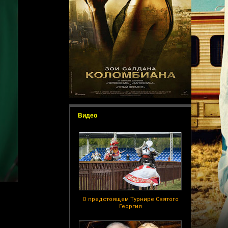
Видео
О предстоящем Турнире Святого
Георгия