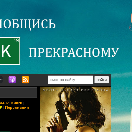
а40к
|
Книги
|
АР
|
Персоналии
|