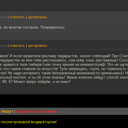
|
ответить
|
цитировать
16:52
, во многом согласен. Понравилось!
|
ответить
|
цитировать
15:46
закон! И если запретили рекламу пидарастов, значит соблюдай! Про Ста
пидарастов не мне тебе рассказывать, сам кому хошь расскажешь! Согл
е нравится твоя либерастная точка зрения на кинематограф! Это не шутк
то это самое главное из искусств! Тупо запрещать, глупо, но тормознуть
асен! Не надо интернету такие безграничные возможности приписывать! 
ельный контент, и ты об этом знаешь! Умные конечно найдут способ знать
: 80: 5? Может вверх пойдём, а не вниз?
 пишут
|
Поделиться ссылкой
о после проверки модератором!