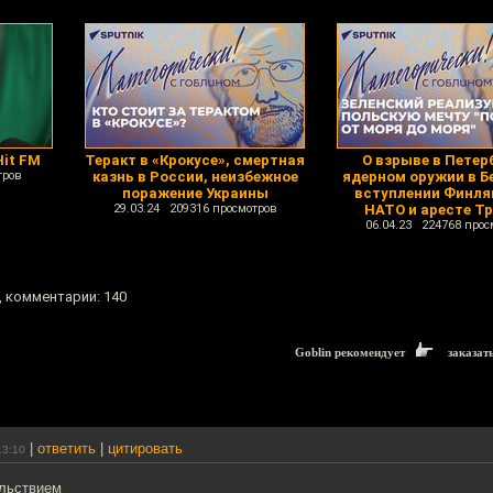
it FM
Теракт в «Крокусе», смертная
О взрыве в Петер
тров
казнь в России, неизбежное
ядерном оружии в Б
поражение Украины
вступлении Финля
29.03.24 209316 просмотров
НАТО и аресте Т
06.04.23 224768 прос
, комментарии: 140
Goblin рекомендует
заказат
|
ответить
|
цитировать
13:10
льствием