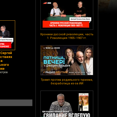
Хроники русской революции, часть
1: Революция 1905–1907 гг.
 Сергей
дствиях
ва
ьного
нке
мотров
Трамп против родильного туризма,
безработица из-за ИИ