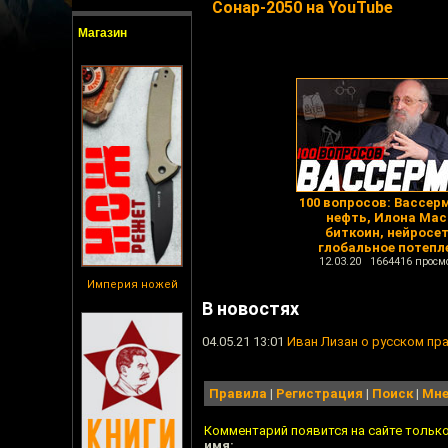
Сонар-2050 на YouTube
Магазин
100 вопросов: Вассер
нефть, Илона Мас
биткоин, нейросет
глобальное потепл
12.03.20 1664416 просм
Империя ножей
В новостях
04.05.21 13:01
Иван Лизан о русском пр
Правила
|
Регистрация
|
Поиск
|
Мне
Комментарий появится на сайте тольк
имя: