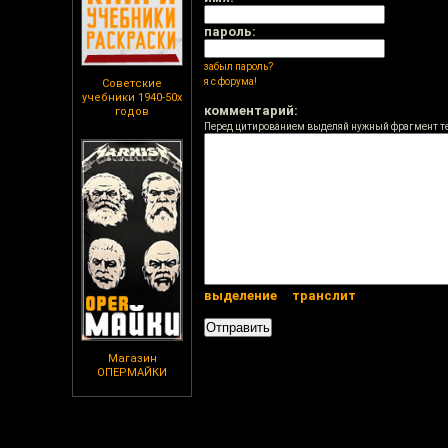
пароль:
забыл пароль?
я с форума!
Советские
учебники 1940-50х
комментарий:
годов
Перед цитированием выделяй нужный фрагмент т
выделение
транслит
Магазин
ОПЕРМАЙКИ