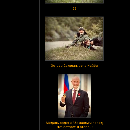
65
Остров Сахалин, река Найба
Медаль ордена "За заслуги перед
Отечеством" II степени