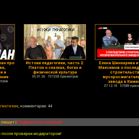
ман про
Истоки педагогики, часть 2:
Елена Шинкарева и
ка,
Платон о сказках, богах и
Максимов о после
и и
физической культуре
строительст
ение
05.01.26 197258 просмотров
мусоросжигател
отров
завода в Каме
07.12.18 57588 прос
агматизме
, комментарии: 44
 пишут
|
Поделиться ссылкой
о после проверки модератором!