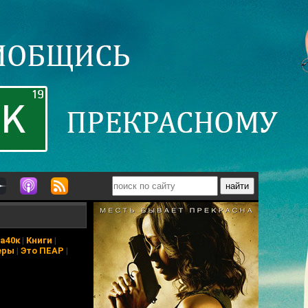
а40к
|
Книги
|
еры
|
Это ПЕАР
|