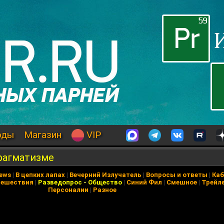
оды
Магазин
VIP
рагматизме
News
|
В цепких лапах
|
Вечерний Излучатель
|
Вопросы и ответы
|
Каб
тешествия
|
Разведопрос
-
Общество
|
Синий Фил
|
Смешное
|
Трейл
Персоналии
|
Разное