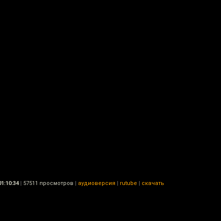
01:10:34
|
57511 просмотров
|
аудиоверсия
|
rutube
|
скачать