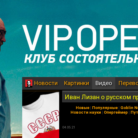
Картинки
Видео
Перев
Новости
Иван Лизан о русском п
Новые
|
Популярные
|
Goblin 
Новости науки
|
Опергеймер
|
Пу
04.05.21