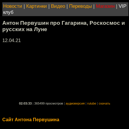
Новости
|
Картинки
|
Видео
|
Переводы
|
Магазин
|
VIP
клуб
Антон Первушин про Гагарина, Роскосмос и
русских на Луне
12.04.21
02:03:33
|
365499 просмотров
|
аудиоверсия
|
rutube
|
скачать
Сайт Антона Первушина