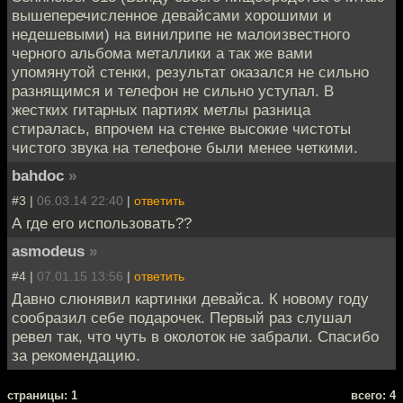
вышеперечисленное девайсами хорошими и
недешевыми) на винилрипе не малоизвестного
черного альбома металлики а так же вами
упомянутой стенки, результат оказался не сильно
разнящимся и телефон не сильно уступал. В
жестких гитарных партиях метлы разница
стиралась, впрочем на стенке высокие чистоты
чистого звука на телефоне были менее четкими.
bahdoc
»
#3 |
06.03.14 22:40
|
ответить
А где его использовать??
asmodeus
»
#4 |
07.01.15 13:56
|
ответить
Давно слюнявил картинки девайса. К новому году
сообразил себе подарочек. Первый раз слушал
ревел так, что чуть в околоток не забрали. Спасибо
за рекомендацию.
cтраницы: 1
всего: 4