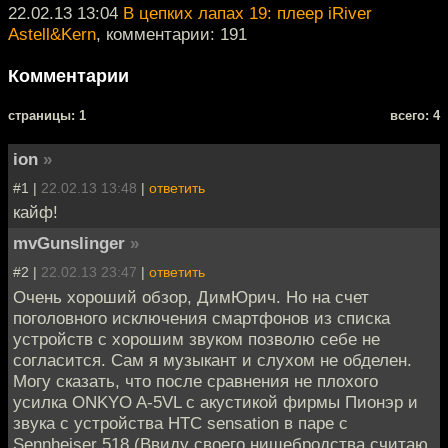
22.02.13 13:04
В цепких лапах 19: плеер iRiver
Astell&Kern
, комментарии: 191
Комментарии
cтраницы: 1
всего: 4
ion
»
#1 |
22.02.13 13:48
|
ответить
кайф!
mvGunslinger
»
#2 |
22.02.13 23:47
|
ответить
Очень хороший обзор, ДимЮрич. Но на счет
поголовного исключения смартфонов из списка
устройств с хорошим звуком позволю себе не
согласится. Сам я музыкант и слухом не обделен.
Могу сказать, что после сравнения не плохого
усилка ONKYO A-5VL с акустикой фирмы Пионэр и
звука с устройства HTC sensation в паре с
Sennheiser 518 (Ввиду своего нищебродства считаю