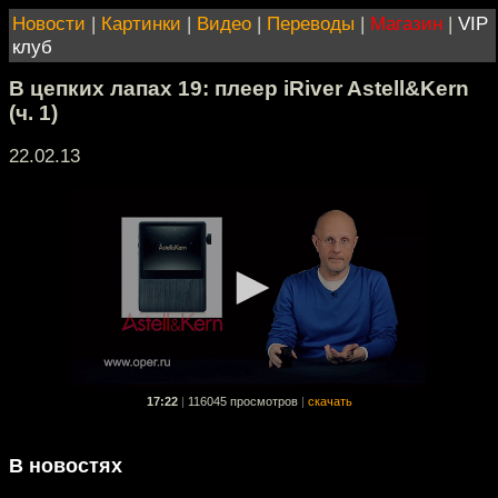
Новости
|
Картинки
|
Видео
|
Переводы
|
Магазин
|
VIP
клуб
В цепких лапах 19: плеер iRiver Astell&Kern
(ч. 1)
22.02.13
17:22
|
116045 просмотров
|
скачать
В новостях