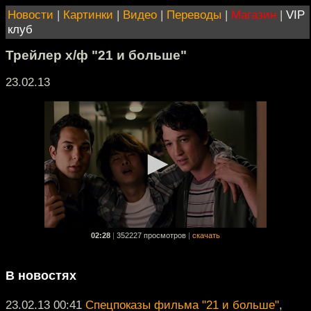
Новости
|
Картинки
|
Видео
|
Переводы
|
Магазин
|
VIP
клуб
Трейлер х/ф "21 и больше"
23.02.13
02:28
|
352227 просмотров
|
скачать
В новостях
23.02.13 00:41
Спецпоказы фильма "21 и больше"
,