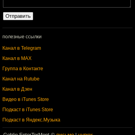
полезные ссылки
Канал в Telegram
Канал в MAX
Группа в Контакте
Канал на Rutube
Канал в Дзен
Видео в iTunes Store
Подкаст в iTunes Store
Подкаст в Яндекс.Музыка
Goblin EnterTorMent ©
письмо
|
цурюк