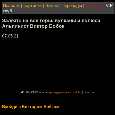
Новости
|
Картинки
|
Видео
|
Переводы
|
Магазин
|
VIP
клуб
Залезть на все горы, вулканы и полюса.
Альпинист Виктор Бобок
07.05.21
45:58
|
49081 просмотр
|
аудиоверсия
|
rutube
|
скачать
Взойди с Виктором Бобком