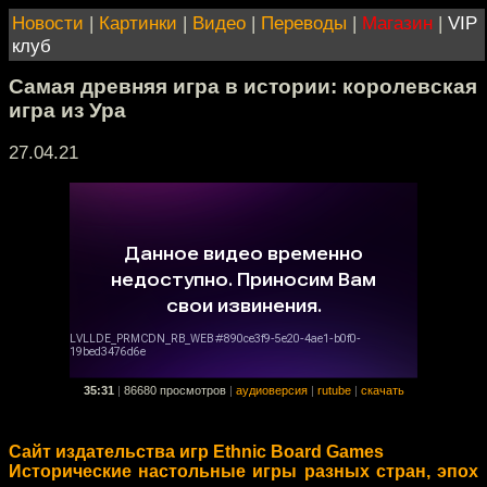
Новости
|
Картинки
|
Видео
|
Переводы
|
Магазин
|
VIP
клуб
Самая древняя игра в истории: королевская
игра из Ура
27.04.21
35:31
|
86680 просмотров
|
аудиоверсия
|
rutube
|
скачать
Сайт издательства игр Ethnic Board Games
Исторические настольные игры разных стран, эпох