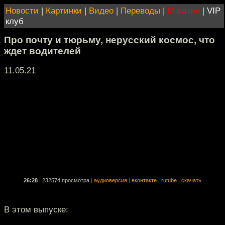
Новости
|
Картинки
|
Видео
|
Переводы
|
Магазин
|
VIP
клуб
Про почту и тюрьму, нерусский космос, что
ждет водителей
11.05.21
26:28
|
232574 просмотра
|
аудиоверсия
|
вконтакте
|
rutube
|
скачать
В этом выпуске: