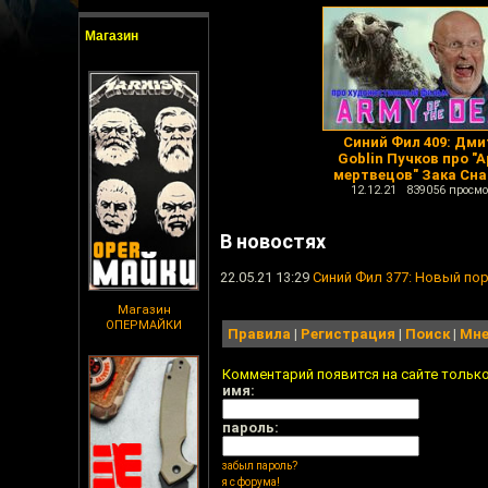
Магазин
Синий Фил 409: Дми
Goblin Пучков про "
мертвецов" Зака Сн
12.12.21 839056 просмо
В новостях
22.05.21 13:29
Синий Фил 377: Новый по
Магазин
ОПЕРМАЙКИ
Правила
|
Регистрация
|
Поиск
|
Мне
Комментарий появится на сайте тольк
имя:
пароль:
забыл пароль?
я с форума!