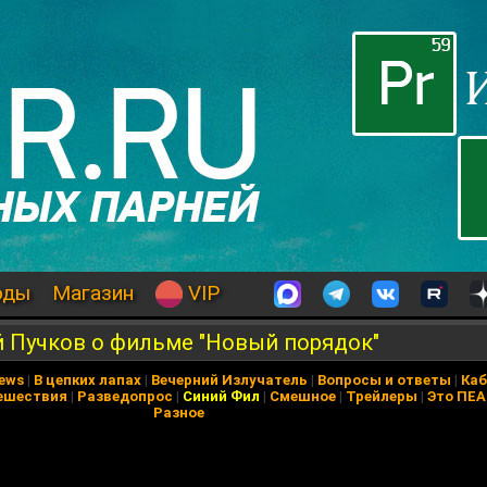
оды
Магазин
VIP
й Пучков о фильме "Новый порядок"
News
|
В цепких лапах
|
Вечерний Излучатель
|
Вопросы и ответы
|
Каб
ешествия
|
Разведопрос
|
Синий Фил
|
Смешное
|
Трейлеры
|
Это ПЕ
Разное