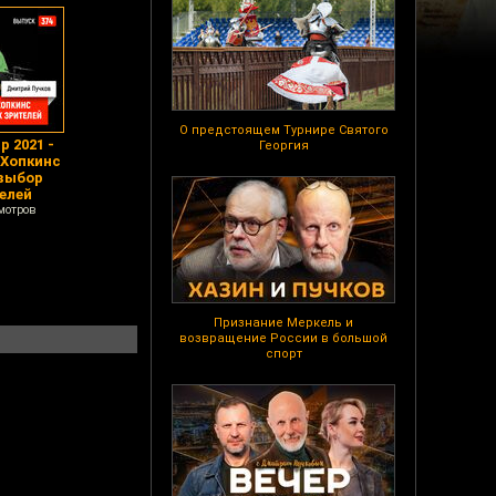
О предстоящем Турнире Святого
р 2021 -
Георгия
 Хопкинс
 выбор
елей
мотров
Признание Меркель и
возвращение России в большой
спорт