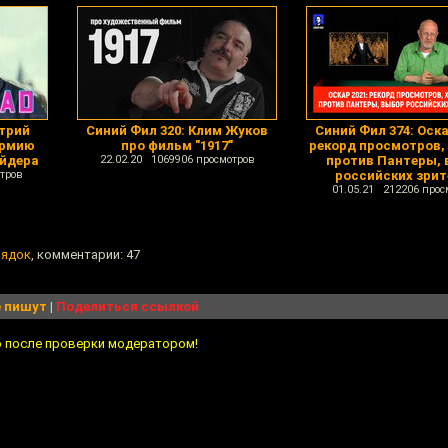
трий
Синий Фил 320: Клим Жуков
Синий Фил 374: Оска
Армию
про фильм "1917"
рекорд просмотров,
айдера
22.02.20 1069906 просмотров
против Пантеры,
тров
российских зрит
01.05.21 212206 прос
рядок
, комментарии: 47
 пишут
|
Поделиться ссылкой
о после проверки модератором!