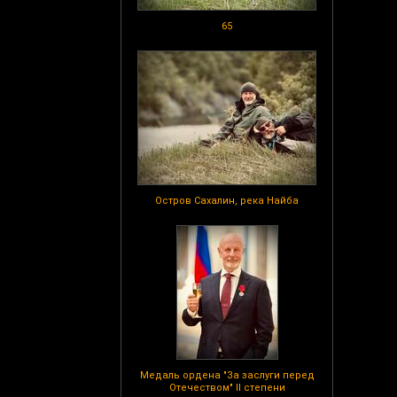
65
Остров Сахалин, река Найба
Медаль ордена "За заслуги перед
Отечеством" II степени