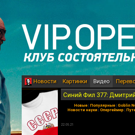
Картинки
Видео
Перев
Новости
Синий Фил 377: Дмитри
Новые
|
Популярные
|
Goblin 
Новости науки
|
Опергеймер
|
Пут
22.05.21