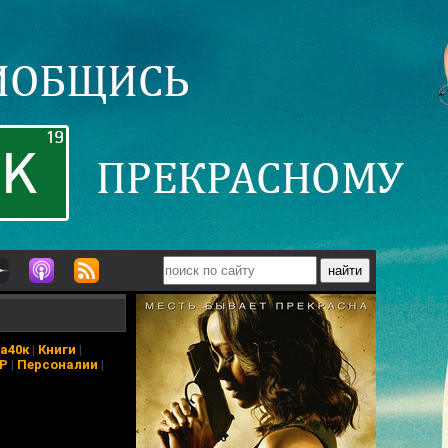
а40к
|
Книги
|
АР
|
Персоналии
|