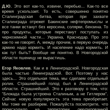
Д.Ю.
Это вот как-то, извини, перебью... Как-то все
время ускользает. То есть, совершенно понятно
Сталинградская битва, которая при захвате
Сталинграда отрежет Бакинские нефтепромыслы и
все танки встанут без керосина, солярки, бензина. То
про продукты, которые перестанут поступать из
черноземной части... Украина, Краснодар. Про это
как-то не говорят. А, между прочим, в первую очередь
армию надо кормить. И население надо кормить. И
как тут быть? Вообще не понятно. В Новгородской
области пшеницу не вырастишь.
Егор Яковлев.
Как и в Ленинградской. Новгородская
была частью Ленинградской. Вот. Поэтому у нас
здесь... Это отдельная тема, мы сделаем отдельный
ролик. Страшнейший голод был в Ленинградской
области. Страшнейший. Это к разговору о том, что:
”Блокада была устроена Сталиным, а не Гитлером”.
Сейчас новую популярность эта тема приобретает.
Мы тоже ее разберем. Пожалуйста посмотрите, что
происходило на территории оккупированной