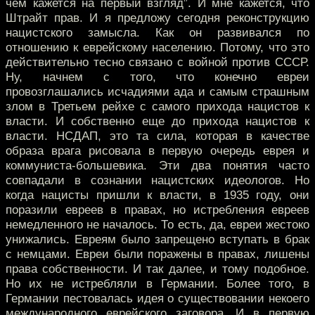
чем кажется на первый взгляд”. И мне кажется, что
Штрайт прав. И я предложу сегодня реконструкцию
нацистского замысла. Как он развивался по
отношению к еврейскому населению. Потому, что это
действительно тесно связано с войной против СССР.
Ну, начнем с того, что конечно евреи
провозглашались исчадиями ада и самым страшным
злом в Третьем рейхе с самого прихода нацистов к
власти. И собственно еще до прихода нацистов к
власти. НСДАП, это та сила, которая в качестве
образа врага рисовала в первую очередь еврея и
коммуниста-большевика. Эти два понятия часто
совпадали в сознании нацистских идеологов. Но
когда нацисты пришли к власти, в 1935 году, они
поразили евреев в правах, но истребления евреев
немедленного не началось. То есть, да, евреи жестоко
унижались. Евреям было запрещено вступать в брак
с немцами. Евреи были поражены в правах, лишены
права собственности. И так далее, и тому подобное.
Но их не истребляли в Германии. Более того, в
Германии пестовалась идея о существовании некоего
международного еврейского заговора. И в первую