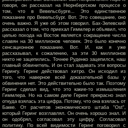
говоря, он рассказал на Нюрнбергском процессе о
том, что в Вевельсбурге... Это единственное
показание про Вевельсбург. Вот. Это совещание, оно
очень важно. Я уже об этом говорил. Бах-Зелевский
рассказал о том, что приехал Гиммлер и объявил, что
целью похода на Восток является сокращение числа
славян на 30 миллионов человек. Это было конечно
сенсационное показание. Вот. И, как я уже
рассказывал, к сожалению, за эти 30 миллионов
никто не зацепились. Точнее Руденко зацепился, наш
главный обвинитель. И он стал задавать эти вопросы
Герингу. Геринг действовал хитро. Он исходил из
того, что наверное всей доказательной базы у
обвинения нет. Это действительно было так. Поэтому
Геринг сделал вид, что это какие-то измышления
Гиммлера. Но на самом деле Геринг прекрасно знал
откуда взялась эта цифра. Потому, что она взялась от
Бакке. От расчетов экономического штаба ”Ost”,
который Геринг возглавлял. Он очень хорошо знал. И
он одобрял, согласовал эту цифру. Согласовал
политику. По всей видимости Геринг поговорил с