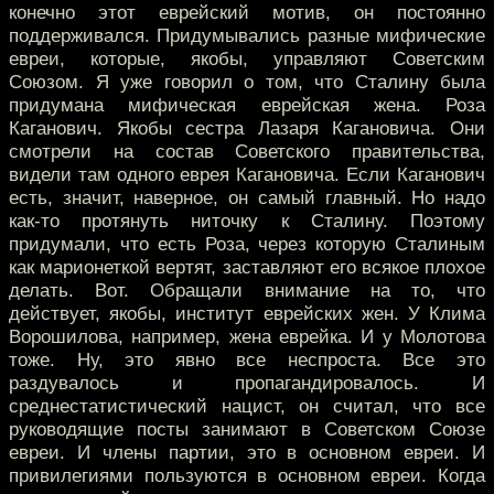
конечно этот еврейский мотив, он постоянно
поддерживался. Придумывались разные мифические
евреи, которые, якобы, управляют Советским
Союзом. Я уже говорил о том, что Сталину была
придумана мифическая еврейская жена. Роза
Каганович. Якобы сестра Лазаря Кагановича. Они
смотрели на состав Советского правительства,
видели там одного еврея Кагановича. Если Каганович
есть, значит, наверное, он самый главный. Но надо
как-то протянуть ниточку к Сталину. Поэтому
придумали, что есть Роза, через которую Сталиным
как марионеткой вертят, заставляют его всякое плохое
делать. Вот. Обращали внимание на то, что
действует, якобы, институт еврейских жен. У Клима
Ворошилова, например, жена еврейка. И у Молотова
тоже. Ну, это явно все неспроста. Все это
раздувалось и пропагандировалось. И
среднестатистический нацист, он считал, что все
руководящие посты занимают в Советском Союзе
евреи. И члены партии, это в основном евреи. И
привилегиями пользуются в основном евреи. Когда