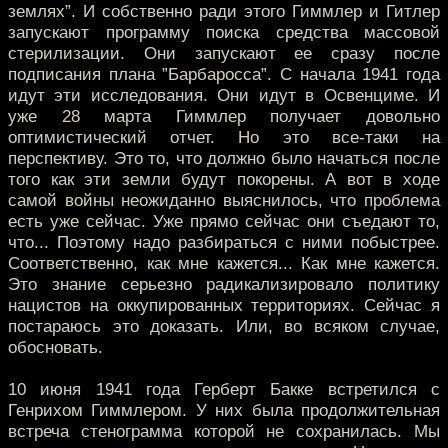
землях”. И собственно ради этого Гиммлер и Гитлер
запускают программу поиска средства массовой
стерилизации. Они запускают ее сразу после
подписания плана ”Барбаросса”. С начала 1941 года
идут эти исследования. Они идут в Освенциме. И
уже 28 марта Гиммлер получает довольно
оптимистический отчет. Но это все-таки на
перспективу. Это то, что должно было начаться после
того как эти земли будут покорены. А вот в ходе
самой войны неожиданно выяснилось, что проблема
есть уже сейчас. Уже прямо сейчас они съедают то,
что... Поэтому надо разбираться с ними побыстрее.
Соответственно, как мне кажется... Как мне кажется.
Это знание серьезно радикализировало политику
нацистов на оккупированных территориях. Сейчас я
постараюсь это доказать. Или, во всяком случае,
обосновать.
10 июня 1941 года Герберт Бакке встретился с
Генрихом Гиммлером. У них была продолжительная
встреча стенограмма которой не сохранилась. Мы