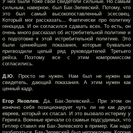
У них были тоже свои свидетели сильные. Но самым
сильным, наверное, был Бах-Зелевский. Потому, что
это был самый высокопоставленный эсесовец.
Который мог рассказать... Фактически про политику
геноцида. И он согласился сдавать всех. То есть, он
очень много рассказал об истребительной политике и
о подготовке к этой истребительной политике. Это
были ценнейшие показания, которые буквально
пригвоздили целый ряд руководителей Третьего
рейха. Поэтому все с этим компромиссом
согласились.
Д.Ю.
Просто не нужен. Нам был не нужен как
свидетель, дающий показания. А этим нужен как
ценный кадр.
Егор Яковлев.
Да. Бах-Зелевский... При этом он
конечно себя позиционирует чуть ли не как друга
евреев, который их спасал. И это вызвало истерику у
Геринга. Военные кричали со скамьи подсудимых, что
Гитлер ставил им Бах-Зелевского в пример. Как надо
разбираться. Бах-Зелевский был непреклонен. Короче