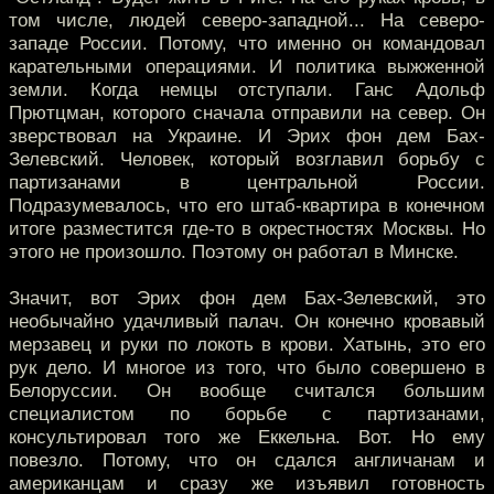
том числе, людей северо-западной... На северо-
западе России. Потому, что именно он командовал
карательными операциями. И политика выжженной
земли. Когда немцы отступали. Ганс Адольф
Прютцман, которого сначала отправили на север. Он
зверствовал на Украине. И Эрих фон дем Бах-
Зелевский. Человек, который возглавил борьбу с
партизанами в центральной России.
Подразумевалось, что его штаб-квартира в конечном
итоге разместится где-то в окрестностях Москвы. Но
этого не произошло. Поэтому он работал в Минске.
Значит, вот Эрих фон дем Бах-Зелевский, это
необычайно удачливый палач. Он конечно кровавый
мерзавец и руки по локоть в крови. Хатынь, это его
рук дело. И многое из того, что было совершено в
Белоруссии. Он вообще считался большим
специалистом по борьбе с партизанами,
консультировал того же Еккельна. Вот. Но ему
повезло. Потому, что он сдался англичанам и
американцам и сразу же изъявил готовность