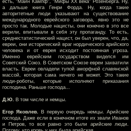
есть, ”Майн Кампф”, ”Мифы XX века” Розенберга. Ну,
а дальше книга Генри Форда. Ну, когда такие
авторитетные люди указывают на существование
международного еврейского заговора, явно это не
просто так. Молодые нацисты, они конечно в это все
верили, впитывали в себя эту пропаганду. То есть,
среднестатистический нацист, он был уверен, что, да,
евреи, они исторический враг нордического арийского
человека и от еврея исходит постоянная угроза.
Именно еврейским государством виделся им
Советский Союз. В Советском Союзе евреи захватили
власть. Евреи овладели тупой аморфной славянской
массой, которая сама ничего не может. Это такие
люди-роботы, которые исполняют приказания
господина. Раньше господа...
Д.Ю.
В том числе и немцы.
Егор Яковлев.
В первую очередь немцы. Арийские
господа. Даже если в конечном итоге их звали Иванов
и Петров, то все равно это были арийские люди.
Потому, что кровь у них была арийская.