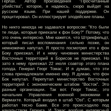
Герлах. Автор произведения ”Просчитанные
убийства”, которое, я надеюсь, скоро выйдет на
русском языке. При нашей поддержке. Он
процитировал. Он иллюстрирует злодейские планы.
Но никто никогда не задавался вопросом: ”Кто были
те люди, которые приехали к фон Боку?” Потому, что
это очень интересно. Мне кажется, что Штрикфельдт,
который писал воспоминания сильно позже, он
немножечко напутал. Я просто посмотрел кто к фон
Боку приезжал. И к нему чиновник министерства
Восточных территорий в Борисов не приезжал. Но
зато к нему приезжал 22 июля соавтор этого плана
голода. Генерал Георг Томас. И я думаю, что эти
слова принадлежали именно ему. Я думаю, что фон
Бок напутал. Перепутал министерство Восточных
территорий с экономическим штабом ”Восток”. Это
разные организации. Так вот. Георг Томас, это
начальник Управления военной экономики в
Вермахте. Который входил в штаб ”Ost”. С которым
работал тесно Бакке. Все это происходило под
начальством Геринга. И Томас вообще интересный