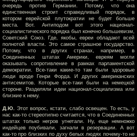
очередь против Германии. Потому, что она
единственная строит справедливый порядок, в
котором еврейской плутократии не будет больше
места. Вот. Антиподом вот этого национал-
социалистического порядка был конечно большевизм,
Советский Союз. Где, якобы, евреи обладают всей
полнотой власти. Это самое страшное государство.
Потому, что в других странах, например, в
Соединенных штатах Америки, евреям могли
оказывать сопротивление в рамках парламентской
демократии. Все-таки какие-то там были здоровые
люди вроде Генри Форда. И других американских
антисемитов. Которые все-таки были на немецкой
стороне. Разделяли идеи национал-социализма или
близкие к нему.
Д.Ю.
Этот вопрос, кстати, слабо освещен. То есть, у
нас как-то стереотипно считается, что в Соединенных
штатах только негров угнетали. Ну, еще немножко
индейцев поубивали, загнали в резервации. А вот
как-то про близких по духу белых людях почему-то не