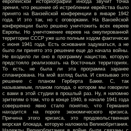
европейской историографии иногда звучит точка
зрения, что решение об истреблении еврейства было
принято на Ванзейской конференции в январе 1942
года. И это так, но с оговорками. На Ванзейской
конференции было решено уничтожить всех евреев
Европы. Но уничтожение евреев на оккупированной
территории СССР уже шло полным ходом фактически
с июня 1941 года. Есть основания задуматься, а не
было ли принято это решение еще до начала войны.
Не входило ли оно в программу нацистов, которую
предстояло реализовать на Восточных территориях.
То есть, не была ли эта программа заранее
спланирована. На мой взгляд была. И связываю это
решение с планом Герберта Бакке. С, так
называемым, планом голода, о котором мы говорили
с вами в этой студии в прошлый раз. Ну, я напомню
зрителям о том, что в конце 1940, в начале 1941 года
совершенно явно стало понятно, что Германия
находится на пороге экономического кризиса.
Причина этого кризиса, это продовольственная
морская блокада, которую наложила Великобритания.
Надежды Великобритании в войне были связаны с