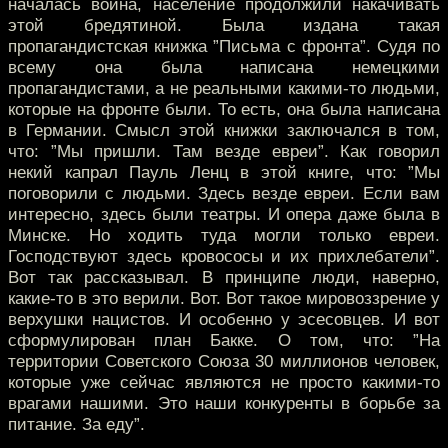
началась война, население продолжили накачивать
этой бредятиной. Была издана такая
пропагандистская книжка ”Письма с фронта”. Судя по
всему она была написана немецкими
пропагандистами, а не реальными какими-то людьми,
которые на фронте были. То есть, она была написана
в Германии. Смысл этой книжки заключался в том,
что: ”Мы пришли. Там везде евреи”. Как говорил
некий капрал Пауль Ленц в этой книге, что: ”Мы
поговорили с людьми. Здесь везде евреи. Если вам
интересно, здесь были театры. И опера даже была в
Минске. Но ходить туда могли только евреи.
Господствуют здесь кровососы и их прихлебатели”.
Вот так рассказывал. В принципе люди, наверно,
какие-то в это верили. Вот. Вот такое мировоззрение у
верхушки нацистов. И особенно у эсесовцев. И вот
сформулирован план Бакке. О том, что: ”На
территории Советского Союза 30 миллионов человек,
которые уже сейчас являются не просто какими-то
врагами нашими. Это наши конкуренты в борьбе за
питание. За еду”.