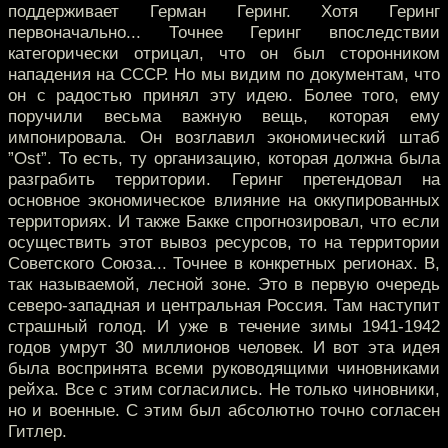
поддерживает Герман Геринг. Хотя Геринг
первоначально... Точнее Геринг впоследствии
категорически отрицал, что он был сторонником
нападения на СССР. Но мы видим по документам, что
он с радостью принял эту идею. Более того, ему
поручили весьма важную вещь, которая ему
импонировала. Он возглавил экономический штаб
”Ost”. То есть, ту организацию, которая должна была
разграбить территории. Геринг претендовал на
основное экономическое влияние на оккупированных
территориях. И также Бакке спрогнозировал, что если
осуществить этот вывоз ресурсов, то на территории
Советского Союза... Точнее в конкретных регионах. В,
так называемой, лесной зоне. Это в первую очередь
северо-западная и центральная Россия. Там наступит
страшный голод. И уже в течение зимы 1941-1942
годов умрут 30 миллионов человек. И вот эта идея
была воспринята всеми руководящими чиновниками
рейха. Все с этим согласились. Не только чиновники,
но и военные. С этим был абсолютно точно согласен
Гитлер.