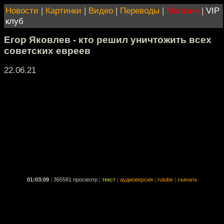
Новости
|
Картинки
|
Видео
|
Переводы
|
Магазин
|
VIP
клуб
Егор Яковлев - кто решил уничтожить всех
советских евреев
22.06.21
01:03:09
|
365581 просмотр
|
текст
|
аудиоверсия
|
rutube
|
скачать