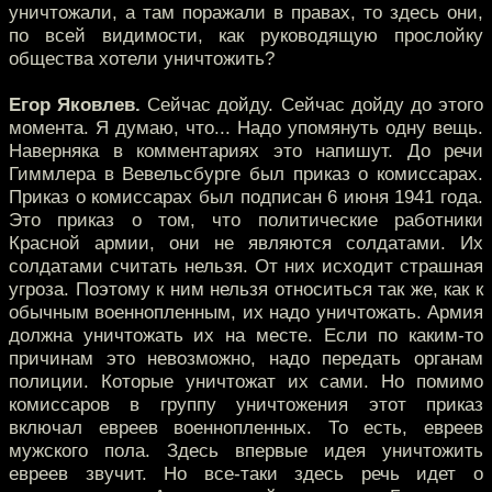
уничтожали, а там поражали в правах, то здесь они,
по всей видимости, как руководящую прослойку
общества хотели уничтожить?
Егор Яковлев.
Сейчас дойду. Сейчас дойду до этого
момента. Я думаю, что... Надо упомянуть одну вещь.
Наверняка в комментариях это напишут. До речи
Гиммлера в Вевельсбурге был приказ о комиссарах.
Приказ о комиссарах был подписан 6 июня 1941 года.
Это приказ о том, что политические работники
Красной армии, они не являются солдатами. Их
солдатами считать нельзя. От них исходит страшная
угроза. Поэтому к ним нельзя относиться так же, как к
обычным военнопленным, их надо уничтожать. Армия
должна уничтожать их на месте. Если по каким-то
причинам это невозможно, надо передать органам
полиции. Которые уничтожат их сами. Но помимо
комиссаров в группу уничтожения этот приказ
включал евреев военнопленных. То есть, евреев
мужского пола. Здесь впервые идея уничтожить
евреев звучит. Но все-таки здесь речь идет о