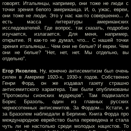
говорят. Итальянцы, например, они тоже не люди с
точки зрения белого американца. И, о, ужас, евреи,
они тоже не люди. Это у нас как-то совершенно... А
есть масса литературы американских
исследователей. Где вопрос, так сказать, подробно
изучается, излагается. Для меня, например,
открытие. Я как-то не думал, что... С нашей точки
зрения итальянцы... Чем они не белые? И евреи. Чем
они не белые? ”Нет, нет, нет. Мы отдельно, вы
отдельно”.
Егор Яковлев.
Ну, конечно антисемитизм был очень
силен в Америке 1920-х, 1930-х годов. Собственно
Генри Форд, он же издавал газету страшно
антисемитского характера. Там были опубликованы
”Протоколы сионских мудрецов”. Там подвизался
Борис Бразоль, один из главных русских
черносотенных антисемитов. За Фордом... Кстати, и
за Бразолем наблюдали в Берлине. Книга Форда про
международное еврейство была переведена и стала
чуть ли не настолько среди молодых нацистов. То