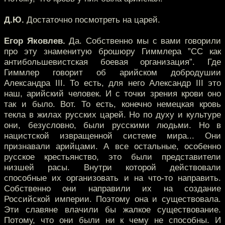
Д.Ю.
Достаточно посмотреть на царей.
Егор Яковлев.
Да. Собственно мы с вами говорили
про эту знаменитую брошюру Гиммлера ”СС как
антибольшевистская боевая организация”. Где
Гиммлер говорит об арийском добродушии
Александра III. То есть, для него Александр III это
наш, арийский человек. И с точки зрения крови оно
так и было. Вот. То есть, конечно немецкая кровь
текла в жилах русских царей. Но по духу и культуре
они, безусловно, были русскими людьми. Но в
нацистской извращенной системе мира... Они
признавали арийцами. А все остальные, особенно
русское крестьянство, это были представители
низшей расы. Внутри которой действовали
способные их организовать и на что-то направить.
Собственно они направили их на создание
Российской империи. Поэтому она и существовала.
Эти славяне влачили бы жалкое существование.
Потому, что они были ни к чему не способны. И