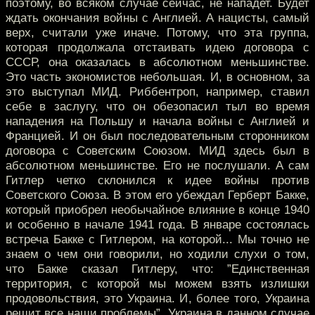
поэтому, во всяком случае сейчас, не нападет. Будет
ждать окончания войны с Англией. А нацисты, самый
верх, считали уже иначе. Потому, что эта группа,
которая продолжала отстаивать идею договора с
СССР, она оказалась в абсолютном меньшинстве.
Это часть экономистов небольшая. И, в основном, за
это выступал МИД. Риббентроп, например, ставил
себе в заслугу, что он обезопасил тыл во время
нападения на Польшу и начала войны с Англией и
Францией. И он был последовательным сторонником
договора с Советским Союзом. МИД здесь был в
абсолютном меньшинстве. Его не послушали. А сам
Гитлер четко склонился к идее войны против
Советского Союза. В этом его убеждал Герберт Бакке,
который приобрел необычайное влияние в конце 1940
и особенно в начале 1941 года. В январе состоялась
встреча Бакке с Гитлером, на которой... Мы точно не
знаем о чем они говорили, но ходили слухи о том,
что Бакке сказал Гитлеру, что: ”Единственная
территория, с которой мы можем взять излишки
продовольствия, это Украина. И, более того, Украина
решит все наши проблемы”. Украина в данном случае