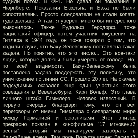
судили потом. В ФРГ. Но давал он показания в
Нюрнберге. Показания Еккельна и Баха не были
сопоставлены. Просто следователи не стали копать
туда дальше. А там, я уверен, много бы интересного
выяснилось. Также Рудольф Герсдорф, тоже
нацистский офицер, потом участник покушения на
Гитлера в 1944 году, он тоже говорил о том, что
ходили слухи, что Баху-Зелевскому поставлена такая
задача. Но понятно, что это число... Это все-таки
люди, которые должны были умереть от голода. Но,
по всей видимости, Баху-Зелевскому была
поставлена задача поддержать эту политику, это
уничтожение по линии СС. Прошло 20 лет. На скамье
подсудимых оказался еще один участник этого
совещания в Вевельсбурге. Карл Вольф. Это глава
личного штаба Гиммлера. Человек известный. В
первую очередь благодаря тому, что он вел
переговоры от имени Гиммлера о сепаратном мире
между Германией и союзниками. Этот эпизод
прекрасно показан в кинофильме ”17 мгновений
весны”, который мы планируем разобрать в
ближайшее время. Там роль Вольфа играет Василий