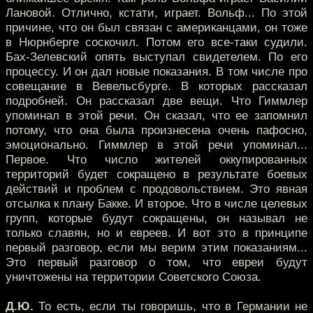
Лановой. Отлично, кстати, играет. Вольф... По этой
причине, что он был связан с американцами, он тоже
в Нюрнберге соскочил. Потом его все-таки судили.
Бах-Зелевский опять выступал свидетелем. По его
процессу. И он дал новые показания. В том числе про
совещание в Вевельсбурге. В которых рассказал
подробней. Он рассказал две вещи. Что Гиммлер
упоминал в этой речи. Он сказал, что ее запомнил
потому, что она была произнесена очень пафосно,
эмоционально. Гиммлер в этой речи упоминал...
Первое. Что число жителей оккупированных
территорий будет сокращено в результате боевых
действий и проблем с продовольствием. Это явная
отсылка к плану Бакке. И второе. Что в числе целевых
групп, которые будут сокращены, он называл не
только славян, но и евреев. И вот это в принципе
первый разговор, если мы верим этим показаниям...
Это первый разговор о том, что евреи будут
уничтожены на территории Советского Союза.
Д.Ю.
То есть, если ты говоришь, что в Германии не