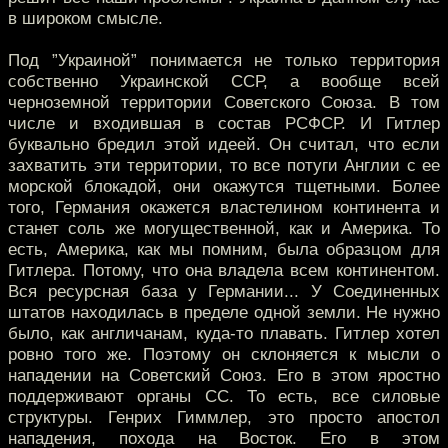
в широком смысле.
Под ”Украиной” понимается не только территория
собственно Украинской ССР, а вообще всей
черноземной территории Советского Союза. В том
числе и входившая в состав РСФСР. И Гитлер
буквально бредил этой идеей. Он считал, что если
захватить эти территории, то все потуги Англии с ее
морской блокадой, они окажутся тщетными. Более
того, Германия окажется властелином континента и
станет соль же могущественной, как и Америка. То
есть, Америка, как мы помним, была образцом для
Гитлера. Потому, что она владела всем континентом.
Вся ресурсная база у Германии... У Соединенных
штатов находилась в пределе одной земли. Не нужно
было, как англичанам, куда-то плавать. Гитлер хотел
ровно того же. Поэтому он склоняется к мысли о
нападении на Советский Союз. Его в этом яростно
поддерживают органы СС. То есть, все силовые
структуры. Генрих Гиммлер, это просто апостол
нападения, похода на Восток. Его в этом