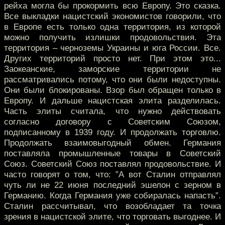
рейха могла бы прокормить всю Европу. Это сказка.
Все выкладки нацистский экономистов говорили, что
в Европе есть только одна территория, из которой
можно получить излишки продовольствия. Эта
территория – черноземы Украины и юга России. Все.
Других территорий просто нет. При этом это...
Заокеанские, заморские территории не
рассматривались потому, что они были недоступны.
Они были блокированы. Взор был обращен только в
Европу. И дальше нацистская элита разделилась.
Часть элиты считала, что нужно действовать
согласно договору с Советским Союзом,
подписанному в 1939 году. И продолжать торговлю.
Продолжать взаимовыгодный обмен. Германия
поставляла промышленные товары в Советский
Союз. Советский Союз поставлял продовольствие. И
часто говорят о том, что: ”А вот Сталин отправлял
чуть ли не 22 июня последний эшелон с зерном в
Германию. Когда Германия уже собиралась напасть”.
Сталин рассчитывал, что возобладает та точка
зрения в нацистской элите, что торговать выгоднее. И