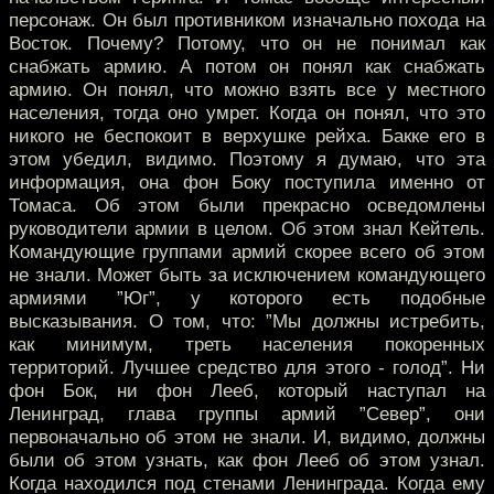
персонаж. Он был противником изначально похода на
Восток. Почему? Потому, что он не понимал как
снабжать армию. А потом он понял как снабжать
армию. Он понял, что можно взять все у местного
населения, тогда оно умрет. Когда он понял, что это
никого не беспокоит в верхушке рейха. Бакке его в
этом убедил, видимо. Поэтому я думаю, что эта
информация, она фон Боку поступила именно от
Томаса. Об этом были прекрасно осведомлены
руководители армии в целом. Об этом знал Кейтель.
Командующие группами армий скорее всего об этом
не знали. Может быть за исключением командующего
армиями ”Юг”, у которого есть подобные
высказывания. О том, что: ”Мы должны истребить,
как минимум, треть населения покоренных
территорий. Лучшее средство для этого - голод”. Ни
фон Бок, ни фон Лееб, который наступал на
Ленинград, глава группы армий ”Север”, они
первоначально об этом не знали. И, видимо, должны
были об этом узнать, как фон Лееб об этом узнал.
Когда находился под стенами Ленинграда. Когда ему