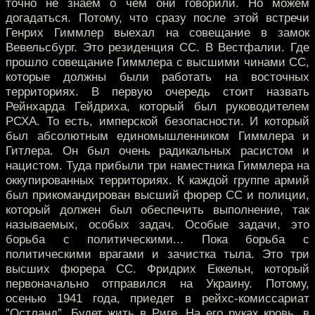
точно не знаем о чем они говорили. Но можем
догадаться. Потому, что сразу после этой встречи
Генрих Гиммлер выехал на совещание в замок
Вевельсбург. Это резиденция СС. В Вестфалии. Где
прошло совещание Гиммлера с высшими чинами СС,
которые должны были работать на восточных
территориях. В первую очередь стоит назвать
Рейнхарда Гейдриха, который был руководителем
РСХА. То есть, имперской безопасности. И который
был абсолютным единомышленником Гиммлера и
Гитлера. Он был очень радикальных расистом и
нацистом. Туда прибыли три наместника Гиммлера на
оккупированных территориях. К каждой группе армий
был прикомандирован высший фюрер СС и полиции,
который должен был обеспечить выполнение, так
называемых, особых задач. Особые задачи, это
борьба с политическими... Пока борьба с
политическими врагами и зачистка тыла. Это три
высших фюрера СС. Фридрих Еккельн, который
первоначально отправился на Украину. Потому,
осенью 1941 года, приедет в рейхс-комиссариат
”Остланд”. Будет жить в Риге. На его руках кровь, в