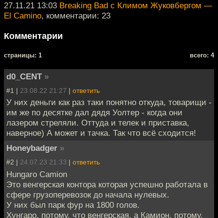
27.11.21 13:03
Breaking Bad с Климом Жуковбергом —
El Camino
, комментарии: 23
Комментарии
cтраницы: 1
всего: 4
d0_CENT
»
#1 |
23.08.22 21:27
|
ответить
У них деньги как раз таки понятно откуда, товарищи -
им же по десятке дал дядя Уолтер - когда они
лазером стреляли. Оттуда и телек и приставка,
наверное) А может и тачка. Так что всё сходится!
Honeybadger
»
#2 |
24.07.23 21:33
|
ответить
Hungaro Camion
Это венгерская контора которая успешно работала в
сфере грузоперевозок до начала нулевых.
У них был парк фур на 1800 голов.
Хунгаро, потому, что венгерская, а Камион, потому,