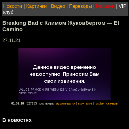
Новости
|
Картинки
|
Видео
|
Переводы
|
Магазин
|
VIP
клуб
Breaking Bad с Климом Жуковбергом — El
Camino
27.11.21
01:09:18
|
327133 просмотра
|
аудиоверсия
|
вконтакте
|
rutube
|
скачать
В новостях