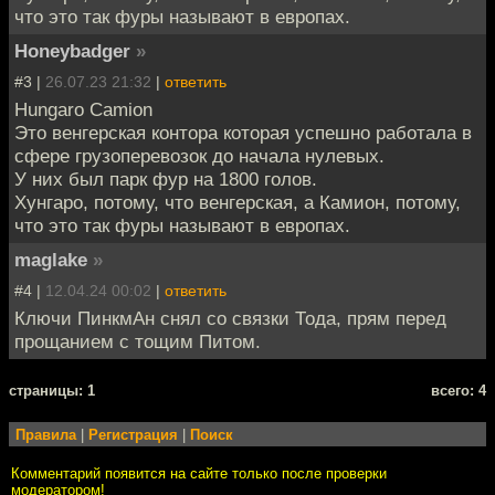
что это так фуры называют в европах.
Honeybadger
»
#3 |
26.07.23 21:32
|
ответить
Hungaro Camion
Это венгерская контора которая успешно работала в
сфере грузоперевозок до начала нулевых.
У них был парк фур на 1800 голов.
Хунгаро, потому, что венгерская, а Камион, потому,
что это так фуры называют в европах.
maglake
»
#4 |
12.04.24 00:02
|
ответить
Ключи ПинкмАн снял со связки Тода, прям перед
прощанием с тощим Питом.
cтраницы: 1
всего: 4
Правила
|
Регистрация
|
Поиск
Комментарий появится на сайте только после проверки
модератором!