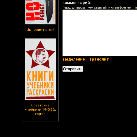
комментарий:
Перед цитированием выделяй нужный фрагмент т
Империя ножей
выделение
транслит
Советские
учебники 1940-50х
годов