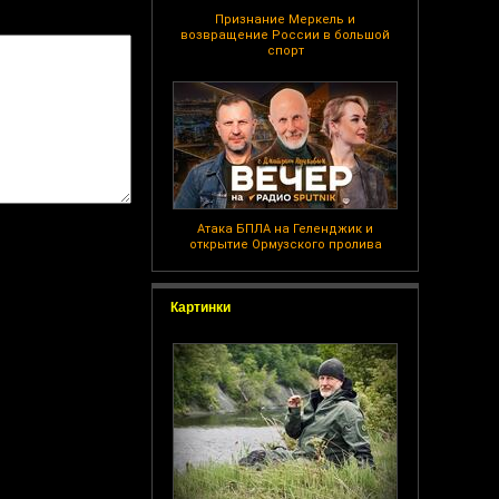
Признание Меркель и
возвращение России в большой
спорт
Атака БПЛА на Геленджик и
открытие Ормузского пролива
Картинки