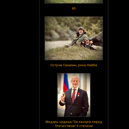
65
Остров Сахалин, река Найба
Медаль ордена "За заслуги перед
Отечеством" II степени