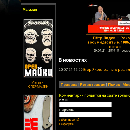
Магазин
Пётр Лидов — Рок
восьмидесятые. 1986,
пятая
29.07.21 251915 просмо
В новостях
20.07.21 12:59
Егор Яковлев - кто решил
Магазин
Правила
|
Регистрация
|
Поиск
|
Мне
ОПЕРМАЙКИ
Комментарий появится на сайте тольк
имя:
пароль:
забыл пароль?
я с форума!