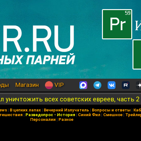
оды
Магазин
VIP
л уничтожить всех советских евреев, часть 2
News
|
В цепких лапах
|
Вечерний Излучатель
|
Вопросы и ответы
|
Каб
тешествия
|
Разведопрос
-
История
|
Синий Фил
|
Смешное
|
Трейле
Персоналии
|
Разное