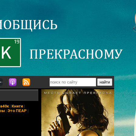
а40к
|
Книги
|
ры
|
Это ПЕАР
|