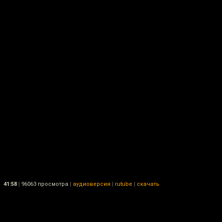
41:58
|
96063 просмотра
|
аудиоверсия
|
rutube
|
скачать