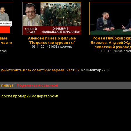
овые
Алексей Исаев о фильме
Роман Глубоковских
 часть
"Подольские курсанты"
Яковлев: Андрей Жд
08.11.20 431631 просмотр
советский руково
тров
14.11.18 84344 прос
 уничтожить всех советских евреев, часть 2
, комментарии: 3
 пишут
|
Поделиться ссылкой
о после проверки модератором!