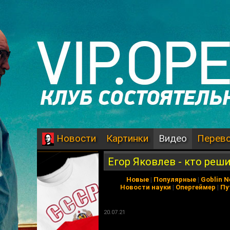
Картинки
Видео
Перев
Новости
Егор Яковлев - кто реши
Новые
|
Популярные
|
Goblin 
Новости науки
|
Опергеймер
|
Пу
20.07.21