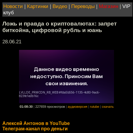
Новости
|
Картинки
|
Видео
|
Переводы
|
Магазин
|
VIP
клуб
Ложь и правда о криптовалютах: запрет
биткойна, цифровой рубль и юань
28.06.21
01:08:30
|
227659 просмотров
|
аудиоверсия
|
rutube
|
скачать
Алексей Антонов в YouTube
Телеграм-канал про деньги