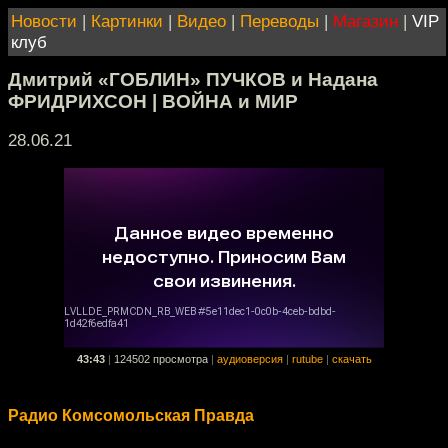
Новости
|
Картинки
|
Видео
|
Переводы
|
Магазин
|
VIP
клуб
Дмитрий «ГОБЛИН» ПУЧКОВ и Надана
ФРИДРИХСОН | ВОЙНА и МИР
28.06.21
43:43
|
124502 просмотра
|
аудиоверсия
|
rutube
|
скачать
Радио Комсомольская Правда