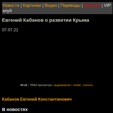
Новости
|
Картинки
|
Видео
|
Переводы
|
Магазин
|
VIP
клуб
Евгений Кабанов о развитии Крыма
07.07.21
43:22
|
79563 просмотра
|
аудиоверсия
|
rutube
|
скачать
Кабанов Евгений Константинович
В новостях