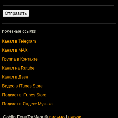
полезные ссылки
Канал в Telegram
Канал в MAX
Группа в Контакте
Канал на Rutube
Канал в Дзен
Видео в iTunes Store
Подкаст в iTunes Store
Подкаст в Яндекс.Музыка
Goblin EnterTorMent ©
письмо
|
цурюк