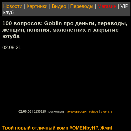
Новости
|
Картинки
|
Видео
|
Переводы
|
Магазин
|
VIP
клуб
100 вопросов: Goblin про деньги, переводы,
женщин, понятия, малолетних и закрытие
ютуба
02.08.21
02:06:08
|
1135129 просмотров
|
аудиоверсия
|
rutube
|
скачать
Твой новый отличный комп #OMENbyHP. Жми!