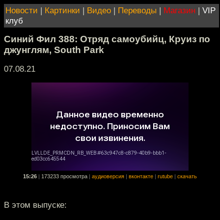
Новости
|
Картинки
|
Видео
|
Переводы
|
Магазин
|
VIP
клуб
Синий Фил 388: Отряд самоубийц, Круиз по
джунглям, South Park
07.08.21
15:26
|
173233 просмотра
|
аудиоверсия
|
вконтакте
|
rutube
|
скачать
В этом выпуске: