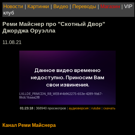
Новости
|
Картинки
|
Видео
|
Переводы
|
Магазин
|
VIP
клуб
Реми Майснер про "Скотный Двор"
Джорджа Оруэлла
11.08.21
01:23:18
|
368940 просмотров
|
аудиоверсия
|
rutube
|
скачать
Канал Реми Майснера