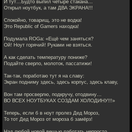
И тут…Будто выпил четыре стакана…
Открыл ноутбук, а там ДВА ЭКРАНА!!!
Спокойно, товарищ, это не водка!
Это Republic of Gamers находка!
Подумала ROGa: «Ещё чем заняться?
Ой! Ноут горячий! Руками не взяться.
А как сделать температуру пониже?
Подайте сверло, молоток, пассатижи!
Так-так, поработаю тут я на славу:
Экран подниму здесь, здесь корпус, здесь клаву,
Вон там просверлю, подкручу, отодвину…
ВО ВСЕХ НОУТБУКАХ СОЗДАМ ХОЛОДИНУ!!!»
Теперь, если б в ноут пролез Дед Мороз,
То тот Дед Мороз от мороза б замёрз!
Над любой новой вещью работать непросто…