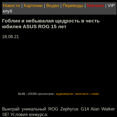
Новости
|
Картинки
|
Видео
|
Переводы
|
Магазин
|
VIP
клуб
Гоблин и небывалая щедрость в честь
юбилея ASUS ROG 15 лет
18.08.21
11:41
|
158386 просмотров
|
аудиоверсия
|
вконтакте
|
rutube
Выиграй уникальный ROG Zephyrus G14 Alan Walker
SE! Условия конкурса: