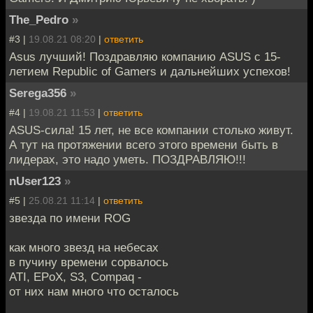
The_Pedro
»
#3 |
19.08.21 08:20
|
ответить
Asus лучший! Поздравляю компанию ASUS с 15-
летием Republic of Gamers и дальнейших успехов!
Serega356
»
#4 |
19.08.21 11:53
|
ответить
ASUS-сила! 15 лет, не все компании столько живут.
А тут на протяжении всего этого времени быть в
лидерах, это надо уметь. ПОЗДРАВЛЯЮ!!!
nUser123
»
#5 |
25.08.21 11:14
|
ответить
звезда по имени ROG
как много звезд на небесах
в пучину времени сорвалось
ATI, EPoX, S3, Compaq -
от них нам много что осталось