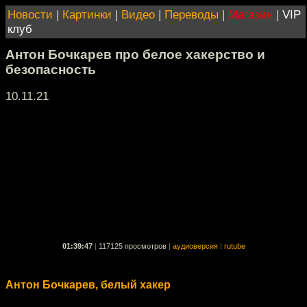
Новости
|
Картинки
|
Видео
|
Переводы
|
Магазин
|
VIP
клуб
Антон Бочкарев про белое хакерство и
безопасность
10.11.21
01:39:47
|
117125 просмотров
|
аудиоверсия
|
rutube
Антон Бочкарев, белый хакер