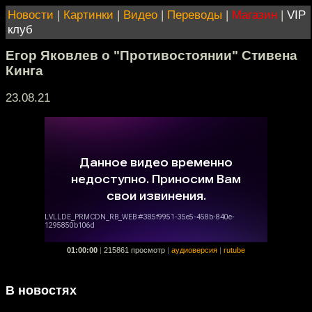
Новости
|
Картинки
|
Видео
|
Переводы
|
Магазин
|
VIP
клуб
Егор Яковлев о "Противостоянии" Стивена
Кинга
23.08.21
01:00:00
|
215861 просмотр
|
аудиоверсия
|
rutube
В новостях