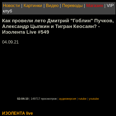
Новости
|
Картинки
|
Видео
|
Переводы
|
Магазин
|
VIP
клуб
Как провели лето Дмитрий "Гоблин" Пучков,
Александр Цыпкин и Тигран Кеосаян? -
Изолента Live #549
04.09.21
02:04:10
|
149717 просмотров
|
аудиоверсия
|
rutube
|
youtube
ИЗОЛЕНТА live