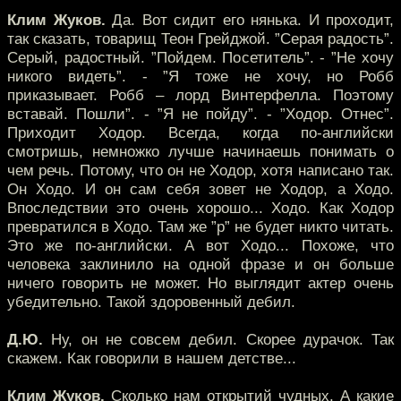
Клим Жуков.
Да. Вот сидит его нянька. И проходит,
так сказать, товарищ Теон Грейджой. ”Серая радость”.
Серый, радостный. ”Пойдем. Посетитель”. - ”Не хочу
никого видеть”. - ”Я тоже не хочу, но Робб
приказывает. Робб – лорд Винтерфелла. Поэтому
вставай. Пошли”. - ”Я не пойду”. - ”Ходор. Отнес”.
Приходит Ходор. Всегда, когда по-английски
смотришь, немножко лучше начинаешь понимать о
чем речь. Потому, что он не Ходор, хотя написано так.
Он Ходо. И он сам себя зовет не Ходор, а Ходо.
Впоследствии это очень хорошо... Ходо. Как Ходор
превратился в Ходо. Там же ”р” не будет никто читать.
Это же по-английски. А вот Ходо... Похоже, что
человека заклинило на одной фразе и он больше
ничего говорить не может. Но выглядит актер очень
убедительно. Такой здоровенный дебил.
Д.Ю.
Ну, он не совсем дебил. Скорее дурачок. Так
скажем. Как говорили в нашем детстве...
Клим Жуков.
Сколько нам открытий чудных. А какие