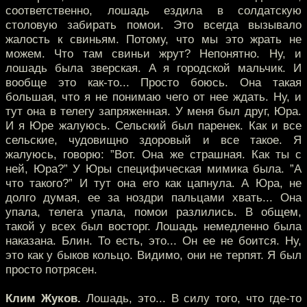
соответственно, лошадь ездила в солдатскую
столовую забирать помои. Это всегда вызывало
жалость к свиньям. Потому, что мы это жрать не
можем. Что там свиньи жрут? Непонятно. Ну, и
лошадь была зверская. А я городской мальчик. И
вообще это как-то... Просто боюсь. Она такая
большая, что я не понимаю чего от нее ждать. Ну, и
тут она в телегу запряженная. У меня был друг, Юра.
И я Юре жалуюсь. Сельский был паренек. Как и все
сельские, чудовищно здоровый и все такое. Я
жалуюсь, говорю: ”Вот. Она же страшная. Как ты с
ней, Юра?” У Юры специфическая мимика была. ”А
что такого?” И тут она его как цапнула. А Юра, не
долго думая, ее за ноздри пальцами хвать... Она
упала, телега упала, помои разлились. В общем,
такой у всех был восторг. Лошадь немедленно была
наказана. Блин. То есть, это... Он ее не боится. Ну,
это как у быков кольцо. Видимо, они не терпят. Я был
просто потрясен.
Клим Жуков.
Лошадь, это... В силу того, что где-то