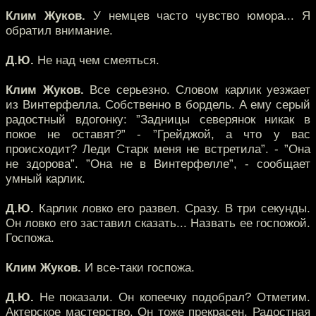
Клим Жуков.
У немцев часто чувство юмора... Я
обратил внимание.
Д.Ю.
Не над чем смеяться.
Клим Жуков.
Все серьезно. Словом карлик уезжает
из Винтерфелла. Собственно в бордель. А ему серый
радостный вдогонку: ”Задницы северянок никак в
покое не оставят?” - ”Грейджой, а что у вас
происходит? Леди Старк меня не встретила”. - ”Она
не здорова”. ”Она не в Винтерфелле”, - сообщает
умный карлик.
Д.Ю.
Карлик ловко его развел. Сразу. В три секунды.
Он ловко его заставил сказать... Назвать ее госпожой.
Госпожа.
Клим Жуков.
И все-таки госпожа.
Д.Ю.
Не показали. Он копеечку подобрал? Отметим.
Актерское мастерство. Он тоже прекрасен. Радостная