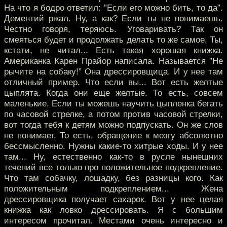
На что я бодро ответил: ”Если его можно бить, то да”.
Дементий ржал. Ну, а как? Если ты не понимаешь.
Честно говоря, теряюсь. Уговаривать? Так он
смеяться будет и продолжать делать то же самое. Ты,
кстати, не читал... Есть такая хорошая книжка.
Американка Карен Прайор написала. Называется ”Не
рычите на собаку!” Она дрессировщица. И у нее там
отличный пример. Что если вы... Вот есть желтые
цыплята. Когда они еще желтые. То есть, совсем
маленькие. Если ты можешь научить цыпленка бегать
по часовой стрелке, а потом против часовой стрелки,
вот тогда тебя к детям можно подпускать. Он же слов
не понимает. То есть, обращение к мозгу абсолютно
бессмысленно. Нужны какие-то хитрые ходы. И у нее
там... Ну, естественно как-то в русле нынешних
течений все только про положительное подкрепление.
Что там собачку, лошадку, без разницы кого. Как
положительным подкреплением... Жена
дрессировщика получает сахарок. Вот у нее целая
книжка как ловко дрессировать. Я с большим
интересом прочитал. Местами очень интересно и