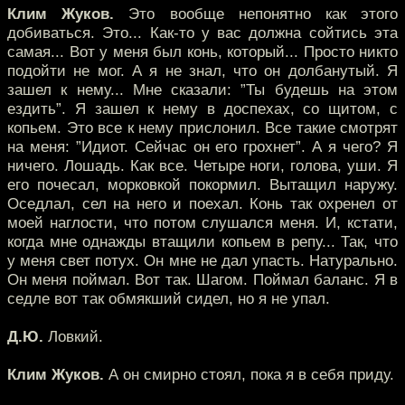
Клим Жуков.
Это вообще непонятно как этого
добиваться. Это... Как-то у вас должна сойтись эта
самая... Вот у меня был конь, который... Просто никто
подойти не мог. А я не знал, что он долбанутый. Я
зашел к нему... Мне сказали: ”Ты будешь на этом
ездить”. Я зашел к нему в доспехах, со щитом, с
копьем. Это все к нему прислонил. Все такие смотрят
на меня: ”Идиот. Сейчас он его грохнет”. А я чего? Я
ничего. Лошадь. Как все. Четыре ноги, голова, уши. Я
его почесал, морковкой покормил. Вытащил наружу.
Оседлал, сел на него и поехал. Конь так охренел от
моей наглости, что потом слушался меня. И, кстати,
когда мне однажды втащили копьем в репу... Так, что
у меня свет потух. Он мне не дал упасть. Натурально.
Он меня поймал. Вот так. Шагом. Поймал баланс. Я в
седле вот так обмякший сидел, но я не упал.
Д.Ю.
Ловкий.
Клим Жуков.
А он смирно стоял, пока я в себя приду.