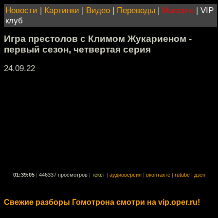
Новости
|
Картинки
|
Видео
|
Переводы
|
Магазин
|
VIP
клуб
Игра престолов с Климом Жукариеном -
первый сезон, четвертая серия
24.09.22
01:39:05
|
446337 просмотров
|
текст
|
аудиоверсия
|
вконтакте
|
rutube
|
дзен
Свежие разборы Гомотрона смотри на vip.oper.ru!