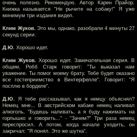
очень полезно. Рекомендую. Автор Карен Прайор.
Книжка называется ”Не рычите на собаку!” Я уже
минимум три издания видел.
Клим Жуков.
Это мы, однако, разобрали 4 минуты 27
секунд серии.
Д.Ю.
Хорошо идет.
Клим Жуков.
Хорошо идет. Замечательная серия. В
общем, Робб Старк говорит: ”Ты выказал нам
уважение. Ты помог моему брату. Тебе будет оказано
все гостеприимство в Винтерфелле”. Говорит: ”Я
посплю в борделе”.
Д.Ю.
Я тебе рассказывал, как я немцу объяснял?
Немец мне... В австрийском кабаке немец наливал
алкоголь. ”Будешь наливать, а я буду нажимать на
горлышко и говорить...” - ”Зачем?” Три раза немец
переспросил. А потом, когда начали уходить, он
закричал: ”Я понял. Это же шутка”.