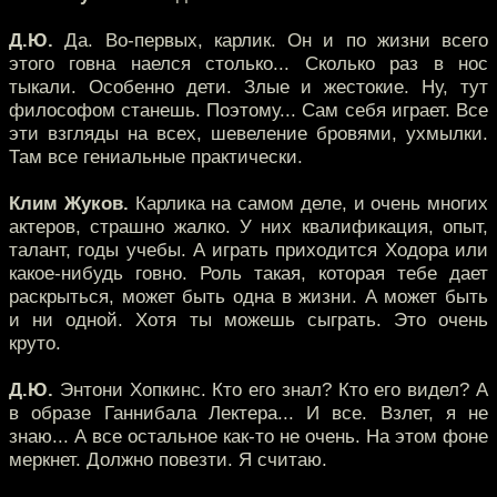
Д.Ю.
Да. Во-первых, карлик. Он и по жизни всего
этого говна наелся столько... Сколько раз в нос
тыкали. Особенно дети. Злые и жестокие. Ну, тут
философом станешь. Поэтому... Сам себя играет. Все
эти взгляды на всех, шевеление бровями, ухмылки.
Там все гениальные практически.
Клим Жуков.
Карлика на самом деле, и очень многих
актеров, страшно жалко. У них квалификация, опыт,
талант, годы учебы. А играть приходится Ходора или
какое-нибудь говно. Роль такая, которая тебе дает
раскрыться, может быть одна в жизни. А может быть
и ни одной. Хотя ты можешь сыграть. Это очень
круто.
Д.Ю.
Энтони Хопкинс. Кто его знал? Кто его видел? А
в образе Ганнибала Лектера... И все. Взлет, я не
знаю... А все остальное как-то не очень. На этом фоне
меркнет. Должно повезти. Я считаю.