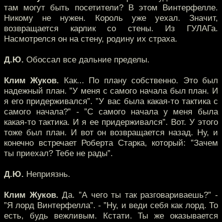
там могут быть посетители? В этом Винтерфелле.
Никому не нужен. Король уже уехал. Значит,
возвращается карлик со стены. Из ГУЛАГа.
Насмотрелся он на стену, родину их страха.
Д.Ю.
Обоссал все дальние пределы.
Клим Жуков.
Как... По плану собственно. Это был
надежный план. ”У меня с самого начала был план. И
я его придерживался”. ”У вас была какая-то тактика с
самого начала?” - ”С самого начала у меня была
какая-то тактика. И я ее придерживался”. Вот. У этого
тоже был план. И вот он возвращается назад. Ну, и
конечно встречает Роберта Старка, который: ”Зачем
ты приехал? Тебе не рады”.
Д.Ю.
Неприязнь.
Клим Жуков.
Да. ”А чего ты так разговариваешь?” -
”Я лорд Винтерфелла”. - ”Ну, и веди себя как лорд. То
есть, будь вежливым. Кстати. Ты же оказывается