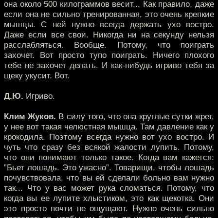
она около 500 килограммов весит... Как правило, даже
если она не сильно тренированная, это очень крепкие
мышцы. С ней нужно всегда держать ухо востро.
Даже если все свои. Никогда ни на секунду нельзя
расслабляться. Вообще. Потому, что поиграть
захочет. Вот просто тупо поиграть. Ничего плохого
тебе не захочет делать. И как-нибудь игриво тебя за
щеку укусит. Вот.
Д.Ю.
Игриво.
Клим Жуков.
В силу того, что она круглые сутки жрет,
у нее вот такая челюстная мышца. Там давление как у
крокодила. Поэтому всегда нужно вот ухо востро. И
чуть что сразу без всякой жалости лупить. Потому,
что они понимают только такое. Когда вам кажется:
”Бьет лошадь. Это ужасно”. Товарищи, чтобы лошадь
почувствовала, что вы ей сделали больно вам нужно
так... Что у вас может рука сломаться. Потому, что
когда вы ее лупите хлыстиком, это как щекотка. Они
это просто почти не ощущают. Нужно очень сильно