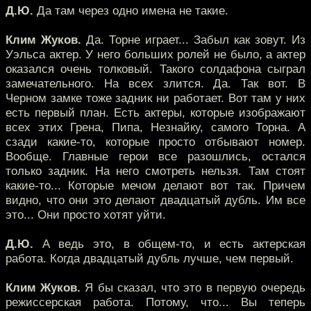
Д.Ю.
Да там через одно имена не такие.
Клим Жуков.
Да. Торне играет... Забыл как зовут. Из
Уэльса актер. У него больших ролей не было, а актер
оказался очень толковый. Такого солдафона сыграл
замечательного. На всех злится. Да. Так вот. В
Черном замке тоже задник ни работает. Вот там у них
есть первый план. Есть актеры, которые изображают
всех этих Грена, Пипа, Незнайку, самого Торна. А
сзади какие-то, которые просто отбывают номер.
Вообще. Главные герои все разошлись, остался
только задник. На него смотреть нельзя. Там стоят
какие-то... Которые мечом делают вот так. Причем
видно, что они это делают двадцатый дубль. Им все
это... Они просто хотят уйти.
Д.Ю.
А ведь это, в общем-то, и есть актерская
работа. Когда двадцатый дубль лучше, чем первый.
Клим Жуков.
Я бы сказал, что это в первую очередь
режиссерская работа. Потому, что... Вы теперь