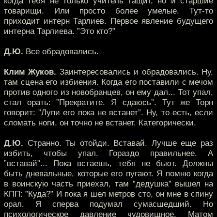
когда тебя не только учитель тащит, но и старшие
товарищи. Или просто более умелые. Тут-то
приходит интерн Тарлиев. Первое явление будущего
интерна Тарлиева. ”Это кто?”
Д.Ю.
Все обрадовались.
Клим Жуков.
Заинтересовались и обрадовались. Ну,
там сцена его избиения. Когда его поставили с мечом
против одного из новобранцев, он ему дал... Тот упал,
стал орать: ”Прекратите. Я сдаюсь”. Тут же Торн
говорит: ”Лупи его пока не встанет”. Ну, то есть, если
сломать ноги, он точно не встанет. Категорически.
Д.Ю.
Странно. Ты отойди. Вставай. Лучше еще раз
избить, чтобы упал. Гораздо правильнее. А
”вставай”... Пока встаешь, тебя не бьют. Должны
быть дневальные, которые его пугают. Я помню когда
в воинскую часть приехал, там ”дедушка” вышел на
КПП: ”Куда?” И пока я шел метров сто, он мне в спину
орал. Я сперва подумал сумасшедший. Но
психологическое давление чудовищное. Матом