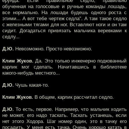
ерунда. Если правильное седло, правильно
обученная на голосовые и ручные команды лошадь,
все нормально. На лошади будешь одного роста с
этими... А вот тебе чертеж седла”. А там такое седло
с железными тягами для ног. Вставляют ноги и он там
сидит. Догадаться привязать мальчика веревками к
седлу...
Д.Ю.
Невозможно. Просто невозможно.
Клим Жуков.
Да. Это только инженерно подкованный
карлик мог сделать. Начитавшись в библиотеке
какого-нибудь местного...
Д.Ю.
Чушь какая-то.
Клим Жуков.
В общем, карлик рассчитал седло.
Д.Ю.
То есть, первое. Например, что мальчик ходить
не может, его надо таскать. Таскать устанешь, если
нет этого Ходора. Шаг номер один, это в тачку его
посадить. У меня есть тачка. Очень хорошо катать в