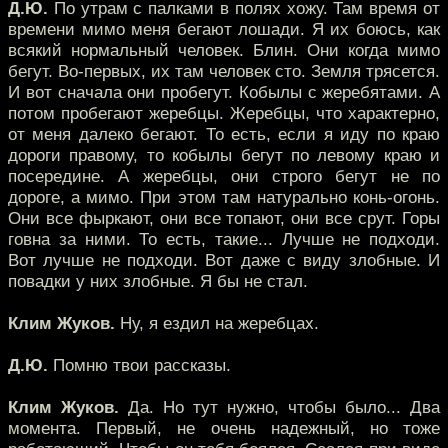
Д.Ю.
По утрам с палками в полях хожу. Там время от
времени мимо меня бегают лошади. Я их боюсь, как
всякий нормальный человек. Блин. Они когда мимо
бегут. Во-первых, их там человек сто. Земля трясется.
И вот сначала они пробегут. Кобылы с жеребятами. А
потом пробегают жеребцы. Жеребцы, что характерно,
от меня далеко бегают. То есть, если я иду по краю
дороги правому, то кобылы бегут по левому краю и
посередине. А жеребцы, они строго бегут не по
дороге, а мимо. При этом там натурально конь-огонь.
Они все фыркают, они все топают, они все срут. Горы
говна за ними. То есть, такие... Лучше не подходи.
Вот лучше не подходи. Вот даже с виду злобные. И
повадки у них злобные. Я бы не стал.
Клим Жуков.
Ну, я ездил на жеребцах.
Д.Ю.
Помню твои рассказы.
Клим Жуков.
Да. Но тут нужно, чтобы было... Два
момента. Первый, не очень надежный, но тоже