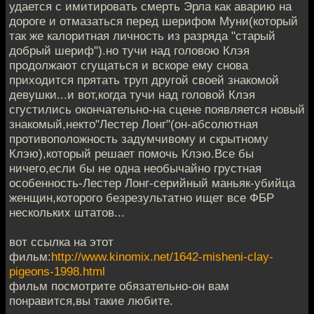
удается с имитировать смерть Эрла как аварию на
дороге и отмазаться перед шерифом Муни(который
так же калоритная личность из разряда "старый
добрый шериф").но тучи над головою Клэя
продолжают сгущаться и вскоре ему снова
приходится прятать труп другой своей знакомой
девушки...и вот,когда тучи над головой Клэя
сгустились окончательно-на сцене появляется новый
знакомый,некто"Лестер Лонг"(он-абсолютная
противоположность задумчивому и скрытному
Клэю),который решает помочь Клэю.Все бы
ничего,если бы не одна необычайно грустная
особенность-Лестер Лонг-серийный маньяк-убийца
женщин,которого безрезультатно ищет все ФБР
нескольких штатов...
вот ссылка на этот
фильм:
http://www.kinomix.net/1642-misheni-clay-
pigeons-1998.html
фильм посмотрите обязательно-он вам
понравится,вы такие любите.