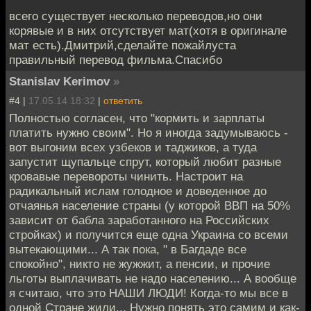
всего существует несколько переводов,но они
корявые и в них отсутствует мат(хотя в оригинале
мат есть).Дмитрий,сделайте пожайлуста
правильный перевод фильма.Спасибо
Stanislav Kerimov
»
#4 |
17.05.14 18:32
|
ответить
Полностью согласен, что "кормить и зарплаты
платить нужно своим". Но я иногда задумываюсь -
вот выгоним всех узбеков и таджиков, а туда
запустит щупальце спрут, который любит разные
кровавые перевороты чинить. Настроит на
радикальный ислам голодное и доведенное до
отчаянья население страны (у которой ВВП на 50%
зависит от бабла заработанного на Российских
стройках) и получится еще одна Украина со всеми
вытекающими... А так пока, " в Багдаде все
спокойно", никто не жужжит, а пенсии, и прочие
льготы выплачивать не надо населению... А вообще
я считаю, что это НАШИ ЛЮДИ! Когда-то мы все в
одной Стране жили... Нужно понять это самим и как-