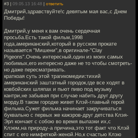
#3 |
09.05.13 16:48
|
ответить
Дмитрий,здравствуйте!с девятым мая вас,с Днем
Победы!
Дмитрий,у меня к вам очень сердечная
просьба.Есть такой фильм,1998
года,американский,который в русском прокате
называется "Мишени",в оригинале-"Clay
Pigeons".Очень интересный,один из моих самых
любимых,его интересно даже не то чтобы смотреть-
но даже пересматривать.
краткоая суть этой трагикомедии:тихий
американский заштатный городок,где все ходят в
ковбойских шляпах и пьют пиво под музыку
кантри,не забывая при случае набить друг другу
морду.В таком городке живет Клэй-главный герой
фильма.Сужет фильма начинает закручиваться
буквально с первых же кажзров-друг детства Клэя-
Эрл кончает с собою во время вылазки их,с
Клэем,на природу-а причина,это тот факт что Клэй
спит с его нимфеткой-женой.Но,к счастью Клэю