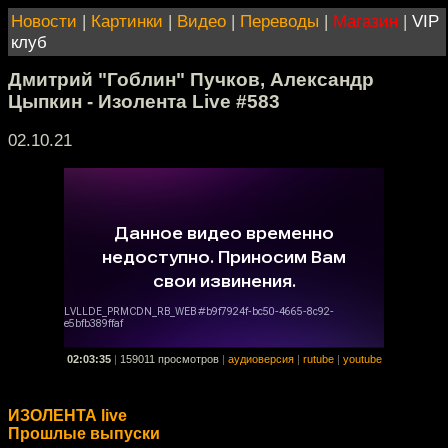
Новости
|
Картинки
|
Видео
|
Переводы
|
Магазин
|
VIP
клуб
Дмитрий "Гоблин" Пучков, Александр
Цыпкин - Изолента Live #583
02.10.21
02:03:35
|
159011 просмотров
|
аудиоверсия
|
rutube
|
youtube
ИЗОЛЕНТА live
Прошлые выпуски