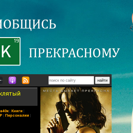
оклятый
а40к
|
Книги
|
АР
|
Персоналии
|