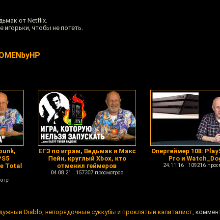
мак от Netflix.
е игорьки, чтобы не потеть.
#OMENbyHP
punk,
ЕГЭ по играм, Ведьмак и Макс
Опергеймер 108: Play
PS5
Пейн, круглый Xbox, кто
Pro и Watch_Do
 Total
отменил геймеров
24.11.16 109216 прос
04.08.21 157307 просмотров
отр
дужный Diablo, непорядочные суккубы и проклятый капиталист
, коммен