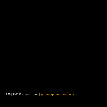
18:55
|
197228 просмотров
|
аудиоверсия
|
вконтакте