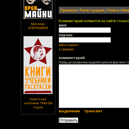
Правила
|
Регистрация
|
Поиск
|
Мне
Комментарий появится на сайте тольк
Магазин
имя:
ОПЕРМАЙКИ
пароль:
забыл пароль?
я с форума!
комментарий:
Перед цитированием выделяй нужный фрагмент т
Советские
учебники 1940-50х
годов
выделение
транслит