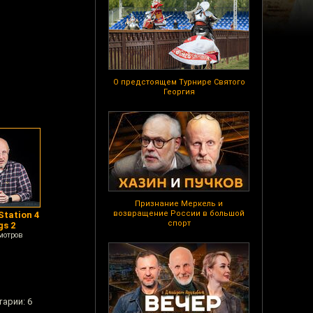
О предстоящем Турнире Святого
Георгия
Признание Меркель и
возвращение России в большой
Station 4
спорт
gs 2
мотров
тарии: 6