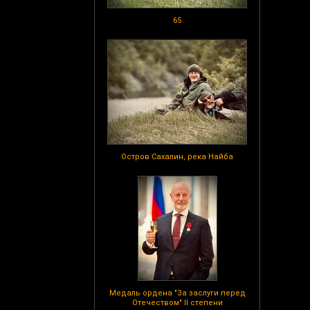
65
Остров Сахалин, река Найба
Медаль ордена "За заслуги перед
Отечеством" II степени