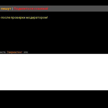
 пишут
|
Поделиться ссылкой
о после проверки модератором!
екста.
Оверквотинг
- зло.