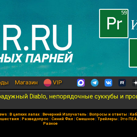
оды
Магазин
VIP
адужный Diablo, непорядочные суккубы и пр
News
|
В цепких лапах
|
Вечерний Излучатель
|
Вопросы и ответы
|
Каб
ешествия
|
Разведопрос
|
Синий Фил
|
Смешное
|
Трейлеры
|
Это ПЕ
Разное