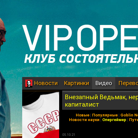
Картинки
Видео
Перев
Новости
Внезапный Ведьмак, нер
капиталист
Новые
|
Популярные
|
Goblin 
Новости науки
|
Опергеймер
|
Пут
05.10.21