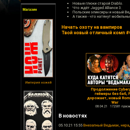
Новые глюки старой Diablo.
Что ждёт Jagged Alliance 3.
Магазин
Польские эликсиры и новый Ведь
А также - что натянут мобильны
Начать охоту на вампиров
Твой новый отличный комп 
Империя ножей
Продолжение Cyber
геймеры без баб, 
дорожает, новый Rome
War
08.04.21 172581 просм
В новостях
05.10.21 15:55
Внезапный Ведьмак, нера