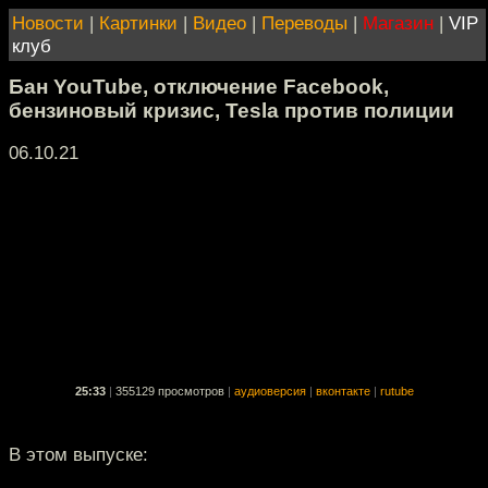
Новости
|
Картинки
|
Видео
|
Переводы
|
Магазин
|
VIP
клуб
Бан YouTube, отключение Facebook,
бензиновый кризис, Tesla против полиции
06.10.21
25:33
|
355129 просмотров
|
аудиоверсия
|
вконтакте
|
rutube
В этом выпуске: