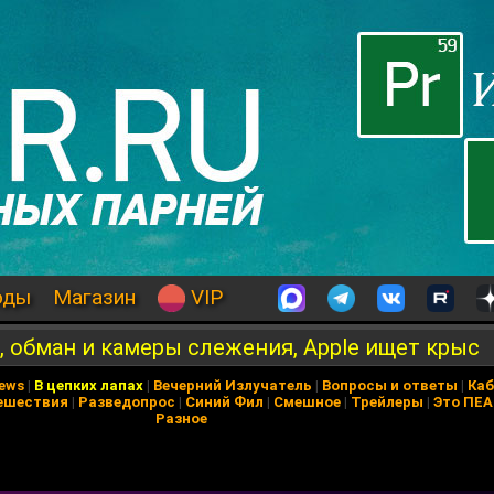
оды
Магазин
VIP
, обман и камеры слежения, Apple ищет крыс
News
|
В цепких лапах
|
Вечерний Излучатель
|
Вопросы и ответы
|
Каб
ешествия
|
Разведопрос
|
Синий Фил
|
Смешное
|
Трейлеры
|
Это ПЕ
Разное