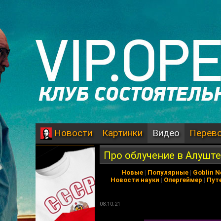
Картинки
Видео
Перев
Новости
Про облучение в Алуште
Новые
|
Популярные
|
Goblin 
Новости науки
|
Опергеймер
|
Пут
08.10.21