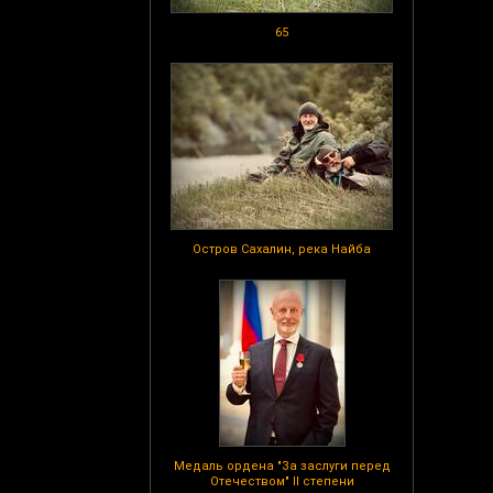
65
Остров Сахалин, река Найба
Медаль ордена "За заслуги перед
Отечеством" II степени