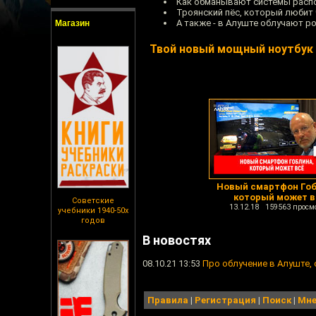
Как обманывают системы распо
Троянский пёс, который любит 
А также - в Алуште облучают ро
Магазин
Твой новый мощный ноутбу
Новый смартфон Гоб
который может в
Советские
13.12.18 159563 просм
учебники 1940-50х
годов
В новостях
08.10.21 13:53
Про облучение в Алуште, 
Правила
|
Регистрация
|
Поиск
|
Мне