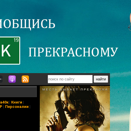
а40к
|
Книги
|
АР
|
Персоналии
|