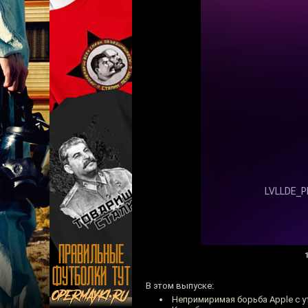
1
В этом выпуске:
Непримиримая борьба Apple с у