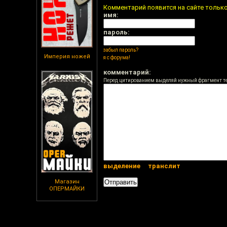
Комментарий появится на сайте тольк
имя:
пароль:
забыл пароль?
Империя ножей
я с форума!
комментарий:
Перед цитированием выделяй нужный фрагмент т
выделение
транслит
Магазин
ОПЕРМАЙКИ