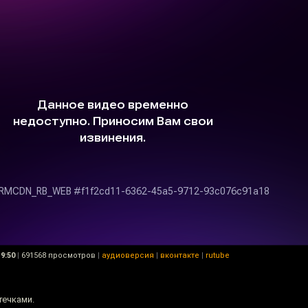
9:50
|
691568 просмотров
|
аудиоверсия
|
вконтакте
|
rutube
течками.