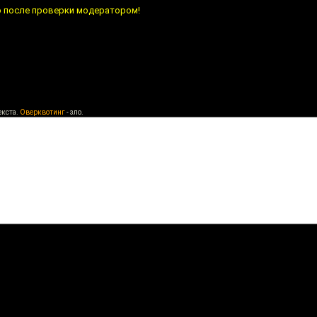
о после проверки модератором!
екста.
Оверквотинг
- зло.