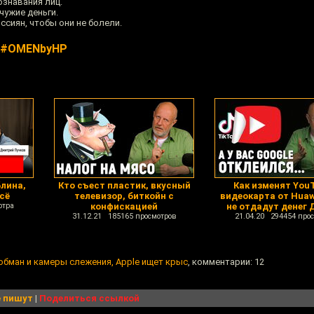
знавания лиц.
чужие деньги.
ссиян, чтобы они не болели.
к #OMENbyHP
лина,
Кто съест пластик, вкусный
Как изменят You
сё
телевизор, биткойн с
видеокарта от Huaw
отра
конфискацией
не отдадут денег 
31.12.21 185165 просмотров
21.04.20 294454 про
обман и камеры слежения, Apple ищет крыс
, комментарии: 12
 пишут
|
Поделиться ссылкой