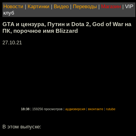
Новости
|
Картинки
|
Видео
|
Переводы
|
Магазин
|
VIP
клуб
GTA и цензура, Путин и Dota 2, God of War на
ПК, порочное имя Blizzard
27.10.21
18:38
|
159256 просмотров
|
аудиоверсия
|
вконтакте
|
rutube
В этом выпуске: