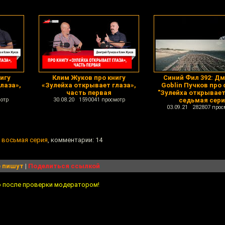
игу
Клим Жуков про книгу
Синий Фил 392: Д
лаза»,
«Зулейха открывает глаза»,
Goblin Пучков про
часть первая
"Зулейха открывает
отр
30.08.20 1590041 просмотр
седьмая сер
03.09.21 282807 прос
, восьмая серия
, комментарии: 14
 пишут
|
Поделиться ссылкой
о после проверки модератором!