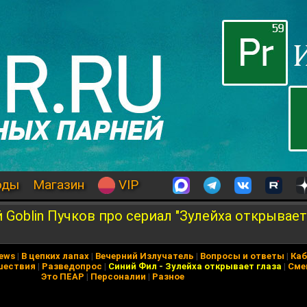
оды
Магазин
VIP
Goblin Пучков про сериал "Зулейха открывает 
News
|
В цепких лапах
|
Вечерний Излучатель
|
Вопросы и ответы
|
Каб
шествия
|
Разведопрос
|
Синий Фил
-
Зулейха открывает глаза
|
Сме
Это ПЕАР
|
Персоналии
|
Разное