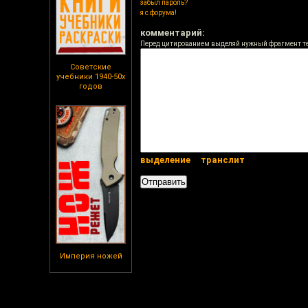
забыл пароль?
я с форума!
комментарий:
Перед цитированием выделяй нужный фрагмент т
Советские
учебники 1940-50х
годов
выделение
транслит
Империя ножей