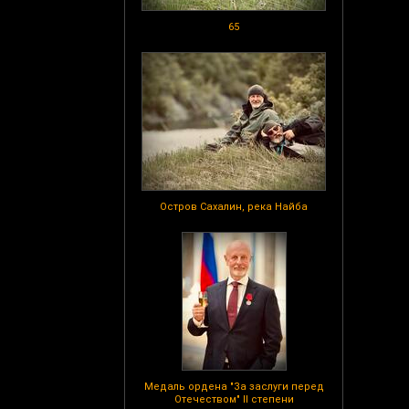
65
Остров Сахалин, река Найба
Медаль ордена "За заслуги перед
Отечеством" II степени