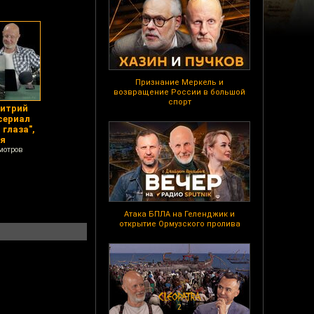
Признание Меркель и
возвращение России в большой
спорт
митрий
 сериал
 глаза",
ия
мотров
Атака БПЛА на Геленджик и
открытие Ормузского пролива