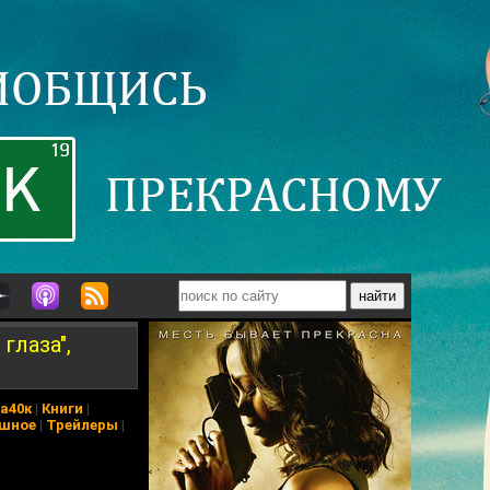
глаза",
а40к
|
Книги
|
шное
|
Трейлеры
|