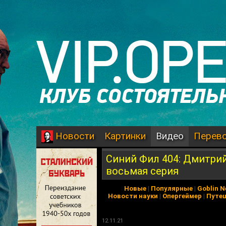
Картинки
Видео
Перев
Новости
Синий Фил 404: Дмитрий 
восьмая серия
Новые
|
Популярные
|
Goblin 
Новости науки
|
Опергеймер
|
Путе
12.11.21