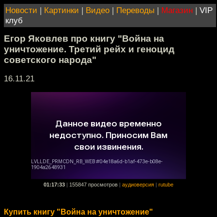
Новости
|
Картинки
|
Видео
|
Переводы
|
Магазин
|
VIP
клуб
Егор Яковлев про книгу "Война на
уничтожение. Третий рейх и геноцид
советского народа"
16.11.21
01:17:33
|
155847 просмотров
|
аудиоверсия
|
rutube
Купить книгу "Война на уничтожение"