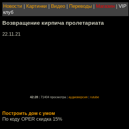
Новости
|
Картинки
|
Видео
|
Переводы
|
Магазин
|
VIP
клуб
Возвращение кирпича пролетариата
22.11.21
42:28
|
71404 просмотра
|
аудиоверсия
|
rutube
Построить дом с умом
По коду OPER скидка 15%