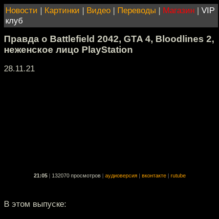
Новости
|
Картинки
|
Видео
|
Переводы
|
Магазин
|
VIP
клуб
Правда о Battlefield 2042, GTA 4, Bloodlines 2,
неженское лицо PlayStation
28.11.21
21:05
|
132070 просмотров
|
аудиоверсия
|
вконтакте
|
rutube
В этом выпуске: