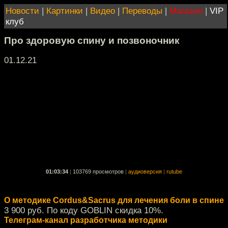
Новости
|
Картинки
|
Видео
|
Переводы
|
Магазин
|
VIP
клуб
Про здоровую спину и позвоночник
01.12.21
01:03:34
|
103769 просмотров
|
аудиоверсия
|
rutube
О методике Cordus&Sacrus для лечения боли в спине
3 900 руб. По коду GOBLIN скидка 10%.
Телеграм-канал разработчика методики