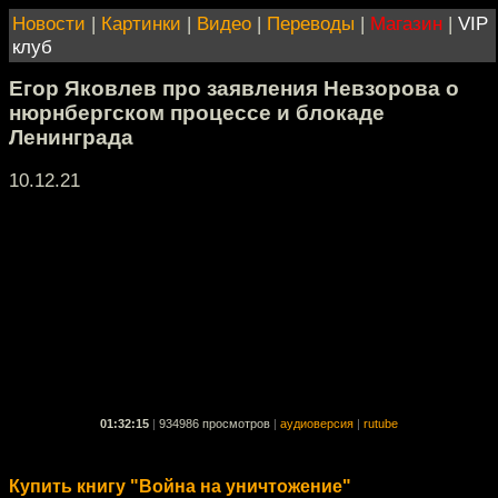
Новости
|
Картинки
|
Видео
|
Переводы
|
Магазин
|
VIP
клуб
Егор Яковлев про заявления Невзорова о
нюрнбергском процессе и блокаде
Ленинграда
10.12.21
01:32:15
|
934986 просмотров
|
аудиоверсия
|
rutube
Купить книгу "Война на уничтожение"