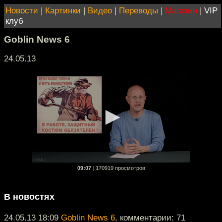
Новости
|
Картинки
|
Видео
|
Переводы
|
Магазин
|
VIP
клуб
Goblin News 6
24.05.13
09:07
|
170919 просмотров
В новостях
24.05.13 18:09
Goblin News 6
, комментарии: 71