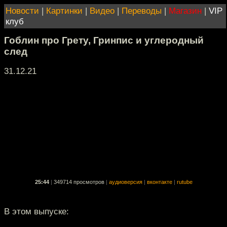
Новости
|
Картинки
|
Видео
|
Переводы
|
Магазин
|
VIP
клуб
Гоблин про Грету, Гринпис и углеродный
след
31.12.21
25:44
|
349714 просмотров
|
аудиоверсия
|
вконтакте
|
rutube
В этом выпуске: