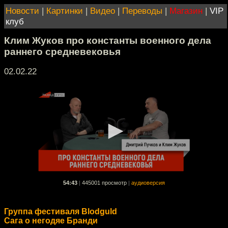
Новости
|
Картинки
|
Видео
|
Переводы
|
Магазин
|
VIP
клуб
Клим Жуков про константы военного дела
раннего средневековья
02.02.22
54:43
|
445001 просмотр
|
аудиоверсия
Группа фестиваля Blodguld
Сага о негодяе Бранди