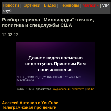
Новости
|
Картинки
|
Видео
|
Переводы
|
Магазин
|
VIP
клуб
Разбор сериала "Миллиарды": взятки,
политика и спецслужбы США
12.02.22
45:35
|
166345 просмотров
|
аудиоверсия
|
вконтакте
|
rutube
Алексей Антонов в YouTube
Телеграм-канал про деньги