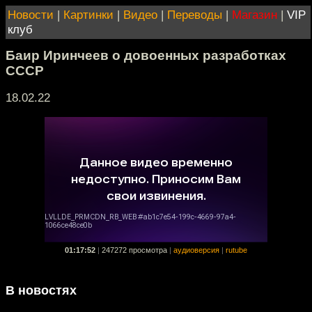
Новости
|
Картинки
|
Видео
|
Переводы
|
Магазин
|
VIP
клуб
Баир Иринчеев о довоенных разработках
СССР
18.02.22
01:17:52
|
247272 просмотра
|
аудиоверсия
|
rutube
В новостях