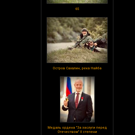
65
Остров Сахалин, река Найба
Медаль ордена "За заслуги перед
Отечеством" II степени