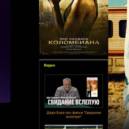
Видео
Дядя Вова про фильм "Свидание
вслепую"