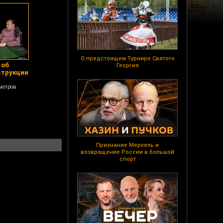
О предстоящем Турнире Святого
 об
Георгия
струкции
мотров
Признание Меркель и
возвращение России в большой
спорт