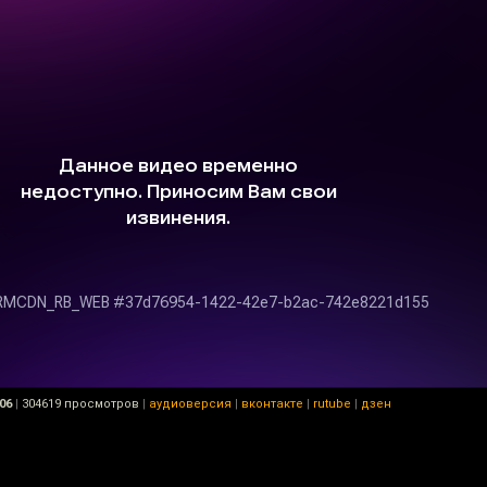
06
|
304619 просмотров
|
аудиоверсия
|
вконтакте
|
rutube
|
дзен