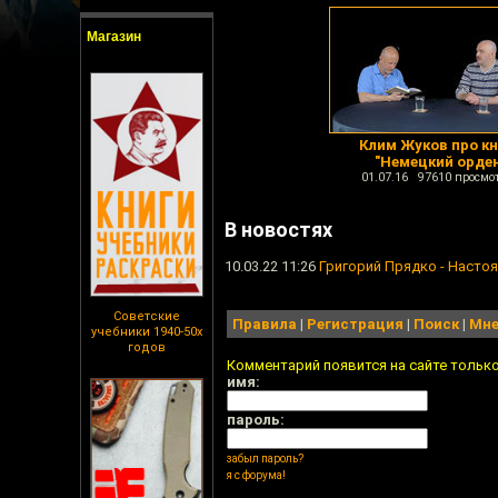
Магазин
Клим Жуков про кн
"Немецкий орде
01.07.16 97610 просмо
В новостях
10.03.22 11:26
Григорий Прядко - Настоя
Советские
Правила
|
Регистрация
|
Поиск
|
Мне
учебники 1940-50х
годов
Комментарий появится на сайте тольк
имя:
пароль:
забыл пароль?
я с форума!