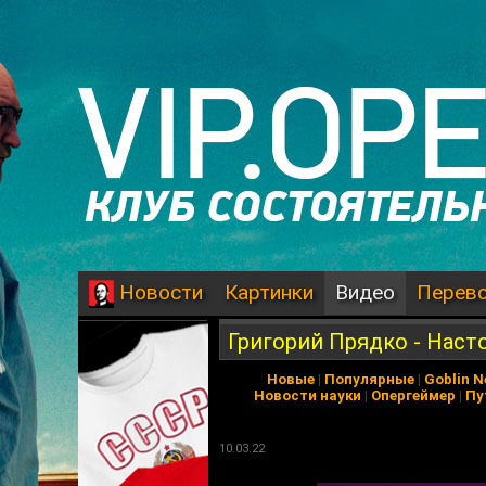
Картинки
Видео
Перев
Новости
Григорий Прядко - Наст
Новые
|
Популярные
|
Goblin 
Новости науки
|
Опергеймер
|
Пу
10.03.22