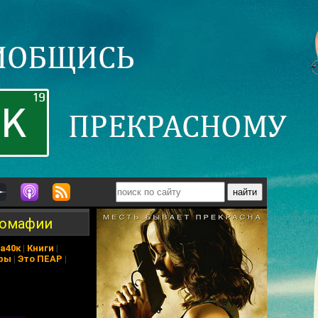
ркомафии
а40к
|
Книги
|
ры
|
Это ПЕАР
|