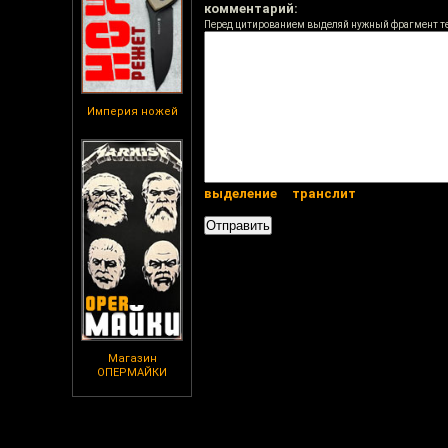
комментарий:
Перед цитированием выделяй нужный фрагмент т
Империя ножей
выделение
транслит
Магазин
ОПЕРМАЙКИ