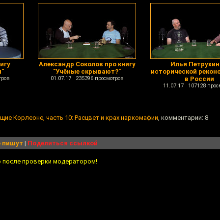
игу
Александр Соколов про книгу
Илья Петрухин
н"
"Учёные скрывают?"
исторической рекон
тров
01.07.17 235396 просмотров
в России
11.07.17 107128 прос
щие Корлеоне, часть 10: Расцвет и крах наркомафии
, комментарии: 8
 пишут
|
Поделиться ссылкой
о после проверки модератором!