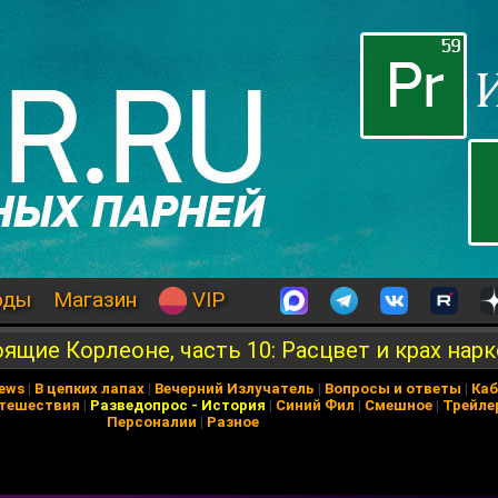
оды
Магазин
VIP
оящие Корлеоне, часть 10: Расцвет и крах на
News
|
В цепких лапах
|
Вечерний Излучатель
|
Вопросы и ответы
|
Каб
тешествия
|
Разведопрос
-
История
|
Синий Фил
|
Смешное
|
Трейле
Персоналии
|
Разное