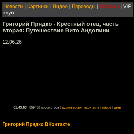
Новости
|
Картинки
|
Видео
|
Переводы
|
Магазин
|
VIP
клуб
Григорий Прядко - Крёстный отец, часть
вторая: Путешествие Вито Андолини
12.06.26
01:43:53
|
559430 просмотров
|
аудиоверсия
|
вконтакте
|
rutube
|
дзен
Григорий Прядко ВКонтакте