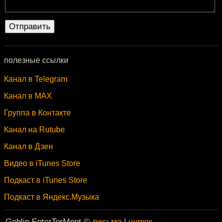
полезные ссылки
Канал в Telegram
Канал в MAX
Группа в Контакте
Канал на Rutube
Канал в Дзен
Видео в iTunes Store
Подкаст в iTunes Store
Подкаст в Яндекс.Музыка
Goblin EnterTorMent ©
письмо
|
цурюк